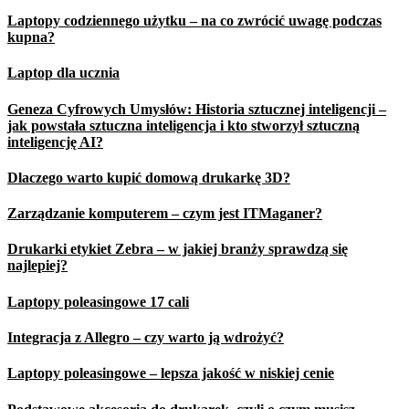
Laptopy codziennego użytku – na co zwrócić uwagę podczas
kupna?
Laptop dla ucznia
Geneza Cyfrowych Umysłów: Historia sztucznej inteligencji –
jak powstała sztuczna inteligencja i kto stworzył sztuczną
inteligencję AI?
Dlaczego warto kupić domową drukarkę 3D?
Zarządzanie komputerem – czym jest ITMaganer?
Drukarki etykiet Zebra – w jakiej branży sprawdzą się
najlepiej?
Laptopy poleasingowe 17 cali
Integracja z Allegro – czy warto ją wdrożyć?
Laptopy poleasingowe – lepsza jakość w niskiej cenie