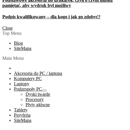
Podstawowe akcesoria do drukarek, czyli o czym musisz
pamiętać, aby wydruk był możliwy
Podpis kwalifikowany – dla kogo i jak go zdobyć?
Close
Top Menu
Blog
SiteMapa
Main Menu
Akcesoria do PC / laptopa
Komputery PC
Laptopy
Podzespoły PC
Show
Dyski twarde
sub
Procesory
menu
Płyty główne
Tablety
Peryferia
SiteMapa