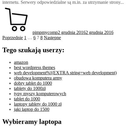
internetu. Serwery odpowiedzialne są m.in. za utrzymanie strony...
pimpmycomp
2 grudnia 2016
2 grudnia 2016
Stronicowanie
Poprzednie
1
…
6
7
8
Następne
wpisów
Tego szukają userzy:
amazon
best wordpress themes
web development%!(EXTRA string=web development)
obudowa komputera army
dobry tablet do 1000
tablety do 1000zł
typy myszy komputerowych
tablet do 1000
laptopy tablety do 1000 zł
jaki laptop do 1500
Wybieramy laptopa