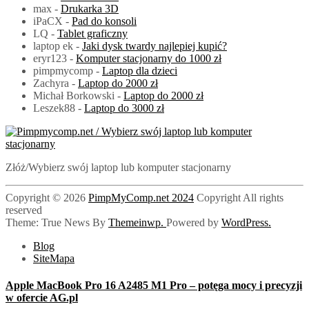
max
-
Drukarka 3D
iPaCX
-
Pad do konsoli
LQ
-
Tablet graficzny
laptop ek
-
Jaki dysk twardy najlepiej kupić?
eryr123
-
Komputer stacjonarny do 1000 zł
pimpmycomp
-
Laptop dla dzieci
Zachyra
-
Laptop do 2000 zł
Michał Borkowski
-
Laptop do 2000 zł
Leszek88
-
Laptop do 3000 zł
Złóż/Wybierz swój laptop lub komputer stacjonarny
PimpMyComp.net 2024
Copyright © 2026
PimpMyComp.net 2024
Copyright All rights
reserved
Theme: True News By
Themeinwp.
Powered by
WordPress.
Blog
SiteMapa
Apple MacBook Pro 16 A2485 M1 Pro – potęga mocy i precyzji
w ofercie AG.pl