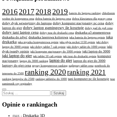
2016
2017
2018
2019
baterie do laptopa ranking
chłodzenie
wodne do komputera cena
dobra bateria do laptopa cena
dobra klawiatura dla graczy cena
dobry dysk wewnętrzny do laptopa
dobry komputer stacjonarny pc cena
dobry
dobry laptop gamingowy ile kosztuje
laptop do gier
dobry pad do ps4 cena
dobry tani laptop cena
drukarka a3 atramentowa
dobry tusz do drukarki cena
jaka
drukarka do zdjeć
drukarka laserowa kolorowa
jaka bateria do laptopa opinie
drukarka
jaka myszka komputerowa opinie
jaka płyta socket 1150 opinie
jaki dobry
jaki
laptop do 3000 opinie
jaki dobry tablet 7 cali opinie
jaki dobry tablet do 1000 opinie
dysk twardy opinie
jaki laptop do 3000
jaki komputer stacjonarny do 1000 opinie
jaki laptop do gier
komputer
jaki tablet 10 cali opinie
jaki tusz do drukarki opinie
laptop do gier
stacjonarny
laptop do gier do 3000
laptop do 3000 ranking
laptopy do gier cena
myszy komputerowe ranking
najlepszy tablet cena
notebook do
ranking 2020
ranking 2021
internetu do 2500
tani komputer pc ile kosztuje
ranking laptopów do 2500
ranking tabletów do 1000
tusz
zamiennik czy orginalny
Szukaj:
Opinie o rankingach
max
-
Drukarka 3D