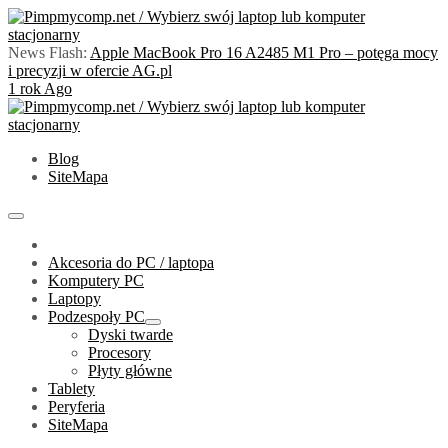
Skip
to
content
News Flash:
Apple MacBook Pro 16 A2485 M1 Pro – potęga mocy
i precyzji w ofercie AG.pl
1 rok Ago
Złóż/Wybierz swój laptop lub komputer stacjonarny
Blog
PimpMyComp.net 2024
SiteMapa
Primary
Menu
Akcesoria do PC / laptopa
Komputery PC
Laptopy
Podzespoły PC
Show
Dyski twarde
sub
Procesory
menu
Płyty główne
Tablety
Peryferia
SiteMapa