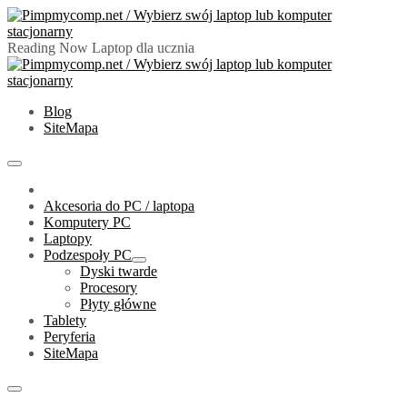
Skip
to
content
Reading Now
Laptop dla ucznia
PimpMyComp.net 2024
Złóż/Wybierz swój laptop lub komputer stacjonarny
Blog
SiteMapa
Primary
Menu
Akcesoria do PC / laptopa
Komputery PC
Laptopy
Podzespoły PC
Show
Dyski twarde
sub
Procesory
menu
Płyty główne
Tablety
Peryferia
SiteMapa