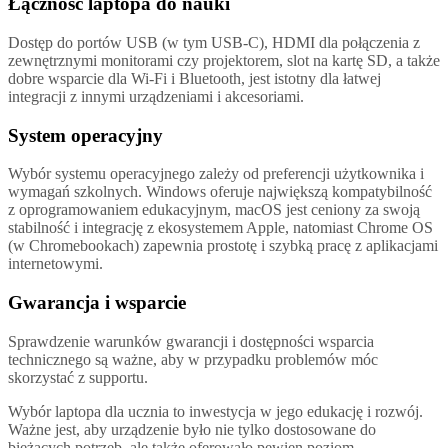
Łączność laptopa do nauki
Dostęp do portów USB (w tym USB-C), HDMI dla połączenia z
zewnętrznymi monitorami czy projektorem, slot na kartę SD, a także
dobre wsparcie dla Wi-Fi i Bluetooth, jest istotny dla łatwej
integracji z innymi urządzeniami i akcesoriami.
System operacyjny
Wybór systemu operacyjnego zależy od preferencji użytkownika i
wymagań szkolnych. Windows oferuje największą kompatybilność
z oprogramowaniem edukacyjnym, macOS jest ceniony za swoją
stabilność i integrację z ekosystemem Apple, natomiast Chrome OS
(w Chromebookach) zapewnia prostotę i szybką pracę z aplikacjami
internetowymi.
Gwarancja i wsparcie
Sprawdzenie warunków gwarancji i dostępności wsparcia
technicznego są ważne, aby w przypadku problemów móc
skorzystać z supportu.
Wybór laptopa dla ucznia to inwestycja w jego edukację i rozwój.
Ważne jest, aby urządzenie było nie tylko dostosowane do
bieżących potrzeb, ale także oferowało pewien poziom