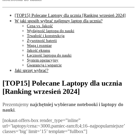
[TOP15] Polecane Laptopy dla ucznia [Ranking wrzesień 2024]
W jaki sposób wybrać najlepszy laptop dla ucznia?
Cena vs. Jakość
Wydajność laptopa do nauki
Trwałość i konstrukcja
Żywotność baterii
Waga i rozmiar
Jakość ekranu
Łączność laptopa do nauki
System operacyjny
Gwarancja i wsparcie
Jaki sprzęt wybrać?
[TOP15] Polecane Laptopy dla ucznia
[Ranking wrzesień 2024]
Prezentujemy
najchętniej wybierane notebooki i laptopy do
nauki
.
[nokaut-offers-box render_type=”inline”
url=’laptopy/cena:~3000,pamiec-ram:8;4;16–najpopularniejsze’
classes=’big’ limit=’15’ template=”fullbox”]