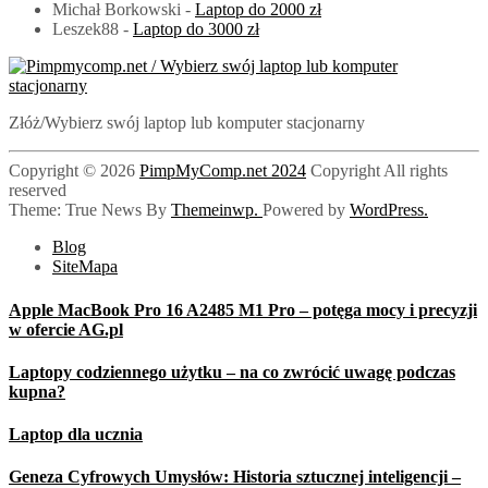
Michał Borkowski
-
Laptop do 2000 zł
Leszek88
-
Laptop do 3000 zł
PimpMyComp.net 2024
Złóż/Wybierz swój laptop lub komputer stacjonarny
Copyright © 2026
PimpMyComp.net 2024
Copyright All rights
reserved
Theme: True News By
Themeinwp.
Powered by
WordPress.
Blog
SiteMapa
Apple MacBook Pro 16 A2485 M1 Pro – potęga mocy i precyzji
w ofercie AG.pl
Laptopy codziennego użytku – na co zwrócić uwagę podczas
kupna?
Laptop dla ucznia
Geneza Cyfrowych Umysłów: Historia sztucznej inteligencji –