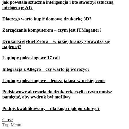
jak powstała sztuczna inteligencja i kto stworzył sztuczną
inteligencję AI?
Dlaczego warto kupić domową drukarkę 3D?
Zarządzanie komputerem – czym jest ITMaganer?
Drukarki etykiet Zebra – w jakiej branży sprawdzą się
najlepiej?
Laptopy poleasingowe 17 cali
Integracja z Allegro – czy warto ją wdrożyć?
Laptopy poleasingowe – lepsza jakość w niskiej cenie
Podstawowe akcesoria do drukarek, czyli o czym musisz
pamiętać, aby wydruk był możliwy
Podpis kwalifikowany – dla kogo i jak go zdobyć?
Close
Top Menu