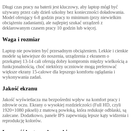
Długi czas pracy na baterii jest kluczowy, aby laptop mógł być
używany przez cały dzień szkolny bez konieczności doładowania.
Model oferujący 6-8 godzin pracy to minimum (przy niewielkim
obciążeniu zadaniami), ale najlepiej szukać urządzeń z
deklarowanym czasem pracy 10 godzin lub więcej.
Waga i rozmiar
Laptop nie powinien być przesadnym obciążeniem. Lekkie i cienkie
modele są łatwiejsze do noszenia, urządzenia z ekranem o
przekątnej 13-14 cali oferują dobry kompromis między wielkością a
funkcjonalnością, choć niektórzy uczniowie mogą preferować
większe ekrany 15-calowe dla lepszego komfortu oglądania i
wykonywania zadań.
Jakość ekranu
Jakość wyświetlacza ma bezpośredni wpływ na komfort pracy i
zdrowie oczu. Ekrany o wysokiej rozdzielczości (Full HD, czyli
1920×1080 pikseli) z matową powłoką, która redukuje odblaski, są
zalecane. Dodatkowo, panele IPS zapewniają lepsze kąty widzenia i
reprodukcję kolorów.