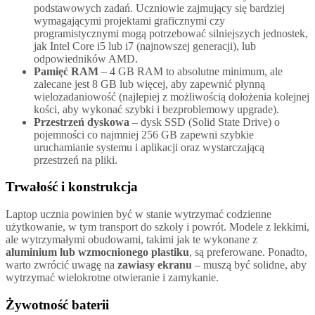
podstawowych zadań. Uczniowie zajmujący się bardziej
wymagającymi projektami graficznymi czy
programistycznymi mogą potrzebować silniejszych jednostek,
jak Intel Core i5 lub i7 (najnowszej generacji), lub
odpowiedników AMD.
Pamięć RAM
– 4 GB RAM to absolutne minimum, ale
zalecane jest 8 GB lub więcej, aby zapewnić płynną
wielozadaniowość (najlepiej z możliwością dołożenia kolejnej
kości, aby wykonać szybki i bezproblemowy upgrade).
Przestrzeń dyskowa
– dysk SSD (Solid State Drive) o
pojemności co najmniej 256 GB zapewni szybkie
uruchamianie systemu i aplikacji oraz wystarczającą
przestrzeń na pliki.
Trwałość i konstrukcja
Laptop ucznia powinien być w stanie wytrzymać codzienne
użytkowanie, w tym transport do szkoły i powrót. Modele z lekkimi,
ale wytrzymałymi obudowami, takimi jak te wykonane z
aluminium lub wzmocnionego plastiku
, są preferowane. Ponadto,
warto zwrócić uwagę na
zawiasy ekranu
– muszą być solidne, aby
wytrzymać wielokrotne otwieranie i zamykanie.
Żywotność baterii