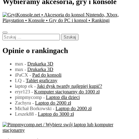
Wybieramy akcesoria, gry i konsole
Szukaj:
Opinie o rankingach
max
-
Drukarka 3D
max
-
Drukarka 3D
iPaCX
-
Pad do konsoli
LQ
-
Tablet graficzny
laptop ek
-
Jaki dysk twardy najlepiej kupić?
eryr123
-
Komputer stacjonarny do 1000 zł
pimpmycomp
-
Laptop dla dzieci
Zachyra
-
Laptop do 2000 zł
Michał Borkowski
-
Laptop do 2000 zł
Leszek88
-
Laptop do 3000 zł
PimpMyComp.net 2024