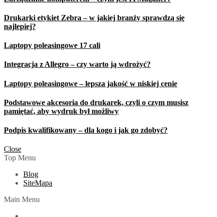
Drukarki etykiet Zebra – w jakiej branży sprawdzą się
najlepiej?
Laptopy poleasingowe 17 cali
Integracja z Allegro – czy warto ją wdrożyć?
Laptopy poleasingowe – lepsza jakość w niskiej cenie
Podstawowe akcesoria do drukarek, czyli o czym musisz
pamiętać, aby wydruk był możliwy
Podpis kwalifikowany – dla kogo i jak go zdobyć?
Close
Top Menu
Blog
SiteMapa
Main Menu