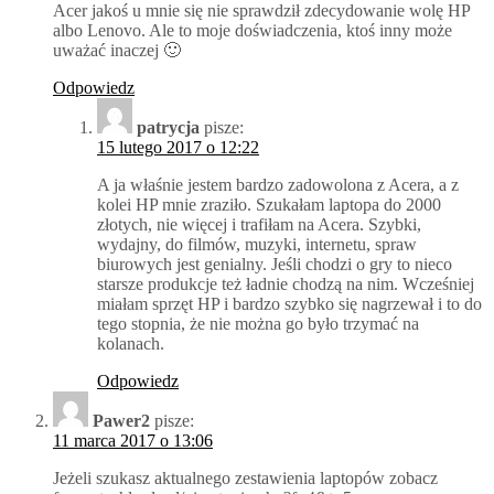
Acer jakoś u mnie się nie sprawdził zdecydowanie wolę HP
albo Lenovo. Ale to moje doświadczenia, ktoś inny może
uważać inaczej 🙂
Odpowiedz
patrycja
pisze:
15 lutego 2017 o 12:22
A ja właśnie jestem bardzo zadowolona z Acera, a z
kolei HP mnie zraziło. Szukałam laptopa do 2000
złotych, nie więcej i trafiłam na Acera. Szybki,
wydajny, do filmów, muzyki, internetu, spraw
biurowych jest genialny. Jeśli chodzi o gry to nieco
starsze produkcje też ładnie chodzą na nim. Wcześniej
miałam sprzęt HP i bardzo szybko się nagrzewał i to do
tego stopnia, że nie można go było trzymać na
kolanach.
Odpowiedz
Pawer2
pisze:
11 marca 2017 o 13:06
Jeżeli szukasz aktualnego zestawienia laptopów zobacz