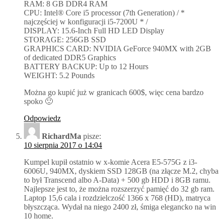
RAM: 8 GB DDR4 RAM
CPU: Intel® Core i5 processor (7th Generation) / *
najczęściej w konfiguracji i5-7200U * /
DISPLAY: 15.6-Inch Full HD LED Display
STORAGE: 256GB SSD
GRAPHICS CARD: NVIDIA GeForce 940MX with 2GB
of dedicated DDR5 Graphics
BATTERY BACKUP: Up to 12 Hours
WEIGHT: 5.2 Pounds
Można go kupić już w granicach 600$, więc cena bardzo
spoko 🙂
Odpowiedz
RichardMa
pisze:
10 sierpnia 2017 o 14:04
Kumpel kupił ostatnio w x-komie Acera E5-575G z i3-
6006U, 940MX, dyskiem SSD 128GB (na złącze M.2, chyba
to był Transcend albo A-Data) + 500 gb HDD i 8GB ramu.
Najlepsze jest to, że można rozszerzyć pamięć do 32 gb ram.
Laptop 15,6 cala i rozdzielczość 1366 x 768 (HD), matryca
błyszcząca. Wydał na niego 2400 zł, śmiga elegancko na win
10 home.