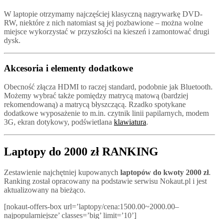
W laptopie otrzymamy najczęściej klasyczną nagrywarkę DVD-
RW, niektóre z nich natomiast są jej pozbawione – można wolne
miejsce wykorzystać w przyszłości na kieszeń i zamontować drugi
dysk.
Akcesoria i elementy dodatkowe
Obecność złącza HDMI to raczej standard, podobnie jak Bluetooth.
Możemy wybrać także pomiędzy matrycą matową (bardziej
rekomendowaną) a matrycą błyszczącą. Rzadko spotykane
dodatkowe wyposażenie to m.in. czytnik linii papilarnych, modem
3G, ekran dotykowy, podświetlana
klawiatura
.
Laptopy do 2000 zł RANKING
Zestawienie najchętniej kupowanych
laptopów do kwoty 2000 zł
.
Ranking został opracowany na podstawie serwisu Nokaut.pl i jest
aktualizowany na bieżąco.
[nokaut-offers-box url=’laptopy/cena:1500.00~2000.00–
najpopularniejsze’ classes=’big’ limit=’10’]