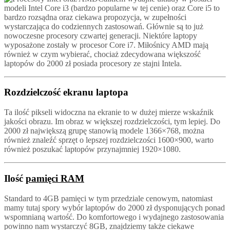
modeli Intel Core i3 (bardzo popularne w tej cenie) oraz Core i5 to
bardzo rozsądna oraz ciekawa propozycja, w zupełności
wystarczająca do codziennych zastosowań. Głównie są to już
nowoczesne procesory czwartej generacji. Niektóre laptopy
wyposażone zostały w procesor Core i7. Miłośnicy AMD mają
również w czym wybierać, chociaż zdecydowana większość
laptopów do 2000 zł posiada procesory ze stajni Intela.
Rozdzielczość ekranu laptopa
Ta ilość pikseli widoczna na ekranie to w dużej mierze wskaźnik
jakości obrazu. Im obraz w większej rozdzielczości, tym lepiej. Do
2000 zł największą grupę stanowią modele 1366×768, można
również znaleźć sprzęt o lepszej rozdzielczości 1600×900, warto
również poszukać laptopów przynajmniej 1920×1080.
Ilość
pamięci RAM
Standard to 4GB pamięci w tym przedziale cenowym, natomiast
mamy tutaj spory wybór laptopów do 2000 zł dysponujących ponad
wspomnianą wartość. Do komfortowego i wydajnego zastosowania
powinno nam wystarczyć 8GB, znajdziemy także ciekawe