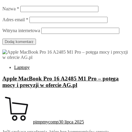
Nazwa
*
Adres email
*
Witryna internetowa
Laptopy
Apple MacBook Pro 16 A2485 M1 Pro – potęga
mocy i precyzji w ofercie AG.pl
pimpmycomp
30 lipca 2025
Jeśli szukasz urządzenia, które bez kompromisów sprosta