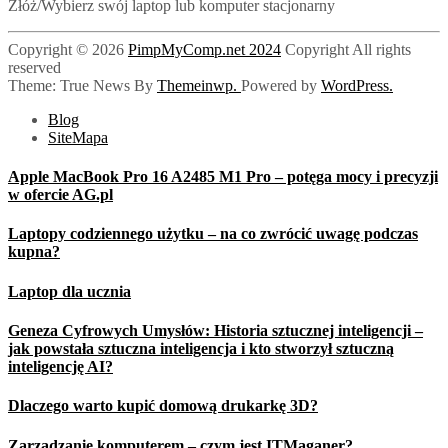
Złóż/Wybierz swój laptop lub komputer stacjonarny
Copyright © 2026
PimpMyComp.net 2024
Copyright All rights
reserved
Theme: True News By
Themeinwp.
Powered by
WordPress.
Blog
SiteMapa
Apple MacBook Pro 16 A2485 M1 Pro – potęga mocy i precyzji
w ofercie AG.pl
Laptopy codziennego użytku – na co zwrócić uwagę podczas
kupna?
Laptop dla ucznia
Geneza Cyfrowych Umysłów: Historia sztucznej inteligencji –
jak powstała sztuczna inteligencja i kto stworzył sztuczną
inteligencję AI?
Dlaczego warto kupić domową drukarkę 3D?
Zarządzanie komputerem – czym jest ITMaganer?