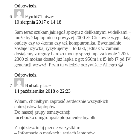
Odpowiedz
Eyuhi71
pisze:
10 sierpnia 2017 o 14:18
Sam teraz szukam jakiegoś sprzętu z delikatnymi widełkami –
może być laptop nieco powyżej 2000 zł. Ciekawie wyglądają
outlety czy to -komu czy też komputronika. Ewentualnie
zostaje używka, ryzykujemy – to fakt, jednak w zamian
dostajemy z reguły bardzo mocny sprzęt, np. za kwotę 2200-
2300 zł można dostać już lapka z gtx 950m i z i5 lub i7 od IV
generacji wzwyż. Prym tu wiedzie oczywiście Allegro 😀
Odpowiedz
Robak
pisze:
14 października 2018 o 22:23
Witam, chciałbym zaprosić serdecznie wszystkich
entuzjastów laptopów
Do naszej grupy tematycznej:
facebook.com/groups/laptop.nieidealny.plk
Znajdziesz tutaj przede wszystkim:
– Informacje o markach i seriach laptopów