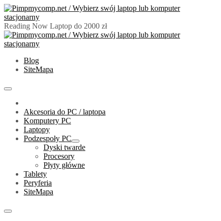
Skip
to
content
Reading Now
Laptop do 2000 zł
PimpMyComp.net 2024
Złóż/Wybierz swój laptop lub komputer stacjonarny
Blog
SiteMapa
Primary
Menu
Akcesoria do PC / laptopa
Komputery PC
Laptopy
Podzespoły PC
Show
Dyski twarde
sub
Procesory
menu
Płyty główne
Tablety
Peryferia
SiteMapa