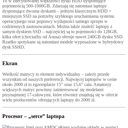
To w zdecydowanej większości dyski HDD dysponujące
pojemnością 500-1000GB. Zdarzają się natomiast laptopy
dysponujące dwoma dyskami – jednym klasycznym HDD +
mniejszym SSD na potrzeby szybkiego uruchamiania systemu
operacyjnego oraz poprawy wydajności samego sprzętu w
codziennych zastosowaniach. Można także znaleźć laptopy z
samym dyskiem SSD – najczęściej są to pojemności do 128GB,
kilka ofert (chociażby od Asusa) oferuje nawet 240GB dysku SSD.
Rzadko spotykane są natomiast modele wyposażone w hybrydowy
dysk SSHD.
Ekran
Wielkość matrycy to element indywidualny – zależy przede
wszystkim od naszych preferencji. Najwięcej laptopów w cenie
około 2000 zł to egzemplarze 15″ oraz 15,6″ cala. Amatorzy
większych matryc powinny zainteresować się modelami
przynajmniej 17-calowymi, które również znajdują się w ofercie
wielu producentów oferujących laptopy do 2000 zł.
Procesor – „serce” laptopa
Całkiem wydajne układy w postaci