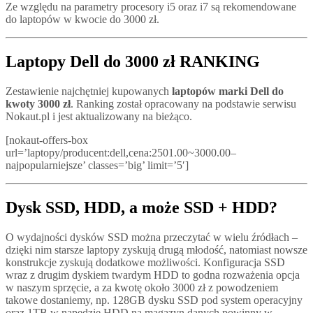
Ze względu na parametry procesory i5 oraz i7 są rekomendowane
do laptopów w kwocie do 3000 zł.
Laptopy Dell do 3000 zł RANKING
Zestawienie najchętniej kupowanych
laptopów marki Dell do
kwoty 3000 zł
. Ranking został opracowany na podstawie serwisu
Nokaut.pl i jest aktualizowany na bieżąco.
[nokaut-offers-box
url=’laptopy/producent:dell,cena:2501.00~3000.00–
najpopularniejsze’ classes=’big’ limit=’5′]
Dysk SSD, HDD, a może SSD + HDD?
O wydajności dysków SSD można przeczytać w wielu źródłach –
dzięki nim starsze laptopy zyskują drugą młodość, natomiast nowsze
konstrukcje zyskują dodatkowe możliwości. Konfiguracja SSD
wraz z drugim dyskiem twardym HDD to godna rozważenia opcja
w naszym sprzęcie, a za kwotę około 3000 zł z powodzeniem
takowe dostaniemy, np. 128GB dysku SSD pod system operacyjny
oraz 1TB w napędzie HDD na magazyn danych powinny w