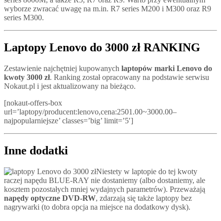
wyborze zwracać uwagę na m.in. R7 series M200 i M300 oraz R9
series M300.
Laptopy Lenovo do 3000 zł RANKING
Zestawienie najchętniej kupowanych
laptopów marki Lenovo do
kwoty 3000 zł
. Ranking został opracowany na podstawie serwisu
Nokaut.pl i jest aktualizowany na bieżąco.
[nokaut-offers-box
url=’laptopy/producent:lenovo,cena:2501.00~3000.00–
najpopularniejsze’ classes=’big’ limit=’5′]
Inne dodatki
Niestety w laptopie do tej kwoty
raczej napędu BLUE-RAY nie dostaniemy (albo dostaniemy, ale
kosztem pozostałych mniej wydajnych parametrów). Przeważają
napędy optyczne DVD-RW
, zdarzają się także laptopy bez
nagrywarki (to dobra opcja na miejsce na dodatkowy dysk).