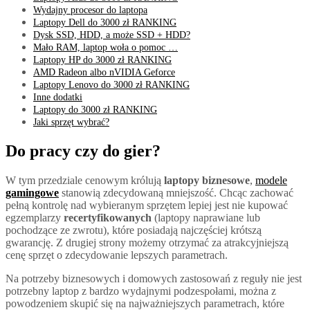
Wydajny procesor do laptopa
Laptopy Dell do 3000 zł RANKING
Dysk SSD, HDD, a może SSD + HDD?
Mało RAM, laptop woła o pomoc …
Laptopy HP do 3000 zł RANKING
AMD Radeon albo nVIDIA Geforce
Laptopy Lenovo do 3000 zł RANKING
Inne dodatki
Laptopy do 3000 zł RANKING
Jaki sprzęt wybrać?
Do pracy czy do gier?
W tym przedziale cenowym królują
laptopy biznesowe
,
modele
gamingowe
stanowią zdecydowaną mniejszość. Chcąc zachować
pełną kontrolę nad wybieranym sprzętem lepiej jest nie kupować
egzemplarzy
recertyfikowanych
(laptopy naprawiane lub
pochodzące ze zwrotu), które posiadają najczęściej krótszą
gwarancję. Z drugiej strony możemy otrzymać za atrakcyjniejszą
cenę sprzęt o zdecydowanie lepszych parametrach.
Na potrzeby biznesowych i domowych zastosowań z reguły nie jest
potrzebny laptop z bardzo wydajnymi podzespołami, można z
powodzeniem skupić się na najważniejszych parametrach, które