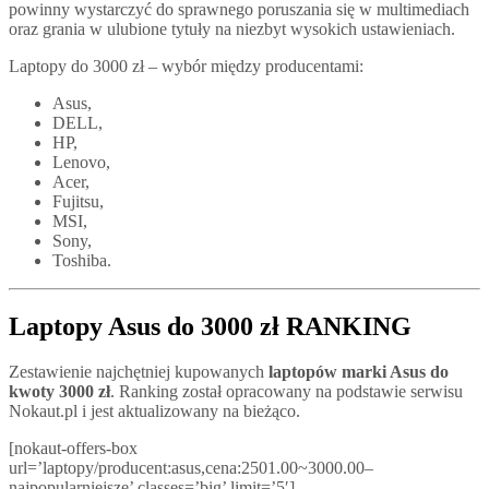
powinny wystarczyć do sprawnego poruszania się w multimediach
oraz grania w ulubione tytuły na niezbyt wysokich ustawieniach.
Laptopy do 3000 zł – wybór między producentami:
Asus,
DELL,
HP,
Lenovo,
Acer,
Fujitsu,
MSI,
Sony,
Toshiba.
Laptopy Asus do 3000 zł RANKING
Zestawienie najchętniej kupowanych
laptopów marki Asus do
kwoty 3000 zł
. Ranking został opracowany na podstawie serwisu
Nokaut.pl i jest aktualizowany na bieżąco.
[nokaut-offers-box
url=’laptopy/producent:asus,cena:2501.00~3000.00–
najpopularniejsze’ classes=’big’ limit=’5′]