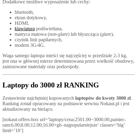
Dodatkowe możliwe wyposażenie lub cechy:
bluetooth,
ekran dotykowy,
HDMI,
klawiatura
podświetlana,
matryca matowa (
non-glare
) lub błyszcząca (
glare
),
czytnik linii papilarnych,
modem 3G/4G.
Waga samego laptopa mieści się najczęściej w przedziale 2-3 kg,
jest ona w głównej mierze determinowana przez wielkość obudowy,
zastosowane materiały oraz podzespoły.
Laptopy do 3000 zł RANKING
Zestawienie najchętniej kupowanych
laptopów do kwoty 3000 zł
.
Ranking został opracowany na podstawie serwisu Nokaut.pl i jest
aktualizowany na bieżąco.
[nokaut-offers-box url=’laptopy/cena:2501.00~3000.00,pamiec-
ram:6.00;8.00;12.00;16.00+gb–najpopularniejsze’ classes=’big’
limit=’10’]