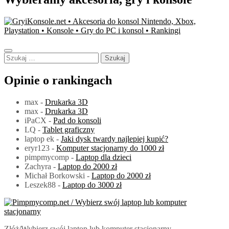
Szukaj:
Opinie o rankingach
max
-
Drukarka 3D
max
-
Drukarka 3D
iPaCX
-
Pad do konsoli
LQ
-
Tablet graficzny
laptop ek
-
Jaki dysk twardy najlepiej kupić?
eryr123
-
Komputer stacjonarny do 1000 zł
pimpmycomp
-
Laptop dla dzieci
Zachyra
-
Laptop do 2000 zł
Michał Borkowski
-
Laptop do 2000 zł
Leszek88
-
Laptop do 3000 zł
PimpMyComp.net 2024
Złóż/Wybierz swój laptop lub komputer stacjonarny