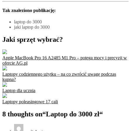
Tak znaleziono publikację:
laptop do 3000
jaki laptop do 3000
Jaki sprzęt wybrać?
Apple MacBook Pro 16 A2485 M1 Pro – potęga mocy i precyzji w
ofercie AG.pl
Laptopy codziennego użytku – na co zwrócić uwagę podczas
kupna?
Laptop dla ucznia
Laptopy poleasingowe 17 cali
8 thoughts on“
Laptop do 3000 zł
“