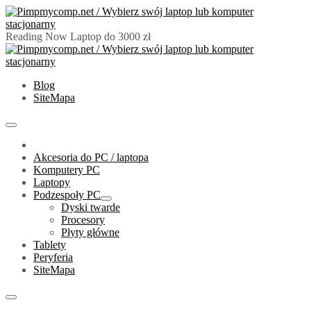
Skip
to
content
Reading Now
Laptop do 3000 zł
PimpMyComp.net 2024
Złóż/Wybierz swój laptop lub komputer stacjonarny
Blog
SiteMapa
Primary
Menu
Akcesoria do PC / laptopa
Komputery PC
Laptopy
Podzespoły PC
Show
Dyski twarde
sub
Procesory
menu
Płyty główne
Tablety
Peryferia
SiteMapa