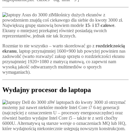
Miłośnicy dużych ekranów z
powodzeniem znajdą coś ciekawego dla siebie do kwoty 3000 zł.
Największą grupę stanowią bowiem modele
15- i 17-calowe
.
Ekrany o mniejszej przekątnej również posiadają swoich
reprezentantów, jednak nie tak licznych.
Rozmiar to nie wszystko – warto skorelować go z
rozdzielczością
ekranu
, laptop przynajmniej 1600×900 lub powyżej powinien nas
zadowolić (warto rozważyć zakup sprzętu o rozdzielczości ekranu
przynajmniej 1920×1080 z matrycą matową, co zapewni nam
wysoką jakość odtwarzanych multimediów o sporych
wymaganiach).
Wydajny procesor do laptopa
W laptopach do kwoty 3000 zł otrzymać
możemy już nawet niektóre modele Intel Core i7 6-tej generacji
(najczęściej z oznaczeniem U – procesory energooszczędne) oraz
również bardzo wydajne Intel Core i5 – także te z serii choćby
6000U. Alternatywą są starsze wersje o oznaczeniach MQ lub HQ,
które wydajnością niekoniecznie ustępują nowszym konstrukcjom.