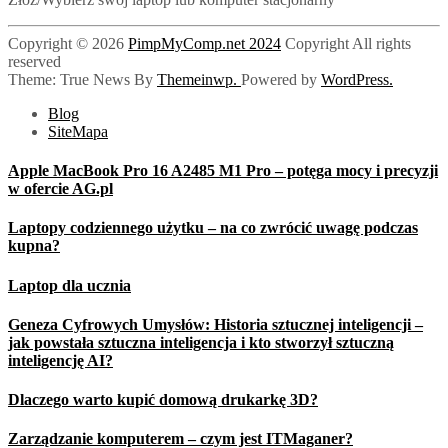
Copyright © 2026
PimpMyComp.net 2024
Copyright All rights
reserved
Theme: True News By
Themeinwp.
Powered by
WordPress.
Blog
SiteMapa
Apple MacBook Pro 16 A2485 M1 Pro – potęga mocy i precyzji
w ofercie AG.pl
Laptopy codziennego użytku – na co zwrócić uwagę podczas
kupna?
Laptop dla ucznia
Geneza Cyfrowych Umysłów: Historia sztucznej inteligencji –
jak powstała sztuczna inteligencja i kto stworzył sztuczną
inteligencję AI?
Dlaczego warto kupić domową drukarkę 3D?
Zarządzanie komputerem – czym jest ITMaganer?