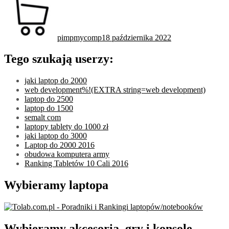
pimpmycomp
18 października 2022
Tego szukają userzy:
jaki laptop do 2000
web development%!(EXTRA string=web development)
laptop do 2500
laptop do 1500
semalt com
laptopy tablety do 1000 zł
jaki laptop do 3000
Laptop do 2000 2016
obudowa komputera army
Ranking Tabletów 10 Cali 2016
Wybieramy laptopa
Wybieramy akcesoria, gry i konsole