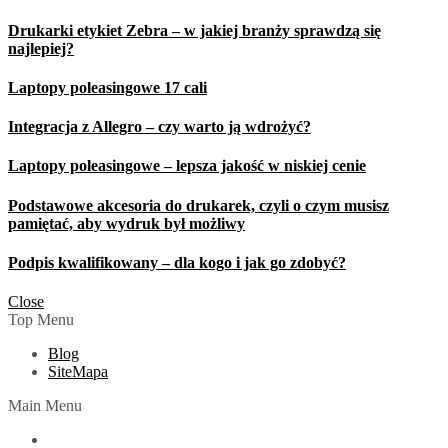
Drukarki etykiet Zebra – w jakiej branży sprawdzą się
najlepiej?
Laptopy poleasingowe 17 cali
Integracja z Allegro – czy warto ją wdrożyć?
Laptopy poleasingowe – lepsza jakość w niskiej cenie
Podstawowe akcesoria do drukarek, czyli o czym musisz
pamiętać, aby wydruk był możliwy
Podpis kwalifikowany – dla kogo i jak go zdobyć?
Close
Top Menu
Blog
SiteMapa
Main Menu