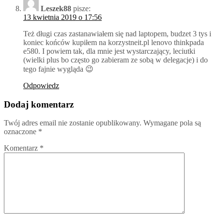
Leszek88
pisze:
13 kwietnia 2019 o 17:56
Też długi czas zastanawiałem się nad laptopem, budzet 3 tys i
koniec końców kupiłem na korzystneit.pl lenovo thinkpada
e580. I powiem tak, dla mnie jest wystarczający, leciutki
(wielki plus bo często go zabieram ze sobą w delegacje) i do
tego fajnie wygląda 😉
Odpowiedz
Dodaj komentarz
Twój adres email nie zostanie opublikowany.
Wymagane pola są
oznaczone
*
Komentarz
*