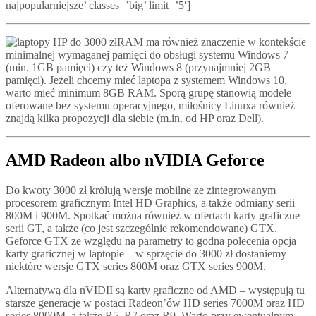
najpopularniejsze’ classes=’big’ limit=’5′]
RAM ma również znaczenie w kontekście
minimalnej wymaganej pamięci do obsługi systemu Windows 7
(min. 1GB pamięci) czy też Windows 8 (przynajmniej 2GB
pamięci). Jeżeli chcemy mieć laptopa z systemem Windows 10,
warto mieć minimum 8GB RAM. Sporą grupę stanowią modele
oferowane bez systemu operacyjnego, miłośnicy Linuxa również
znajdą kilka propozycji dla siebie (m.in. od HP oraz Dell).
AMD Radeon albo nVIDIA Geforce
Do kwoty 3000 zł królują wersje mobilne ze zintegrowanym
procesorem graficznym Intel HD Graphics, a także odmiany serii
800M i 900M. Spotkać można również w ofertach karty graficzne
serii GT, a także (co jest szczególnie rekomendowane) GTX.
Geforce GTX ze względu na parametry to godna polecenia opcja
karty graficznej w laptopie – w sprzęcie do 3000 zł dostaniemy
niektóre wersje GTX series 800M oraz GTX series 900M.
Alternatywą dla nVIDII są karty graficzne od AMD – występują tu
starsze generacje w postaci Radeon’ów HD series 7000M oraz HD
series 8000M, a także R5, R7 oraz R9. Warto przy ewentualnym