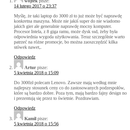
wojtek
pisze:
14 lutego 2017 o 23:37
Myślę, że taki laptop do 3000 zł to już może być naprawdę
konkretna maszyna. Może nie jakiś super do nie wiadomo
jakich gier ale generalnie naprawdę mocny komputer.
Procesor Intela, z 8 giga ramu, może dysk ssd, żeby była
odpowiednia wygoda użytkowania. Teraz szczególnie warto
patrzeć na różne promocje, bo można zaoszczędzić kilka
stówek nawet,.
Odpowiedz
Artur
pisze:
5 kwietnia 2018 o 15:09
Do 3000zł polecam Lenovo. Zawsze mają według mnie
najlepszy stosunek ceny co do zastosowanych podzespołów,
które są bardzo dobre. Poza tym, mają bardzo fajny design no
i prezentują się przez to świetnie. Pozdrawiam.
Odpowiedz
Kamil
pisze:
5 kwietnia 2018 o 15:56