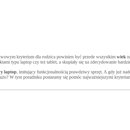
stawowym kryterium dla rodzica powinien być przede wszystkim
wiek
na
ami typu laptop czy też tablet, a skupiały się na zdecydowanie bardzie
y laptop
, imitujący funkcjonalnością prawdziwy sprzęt. A gdy już na
żo? W tym poradniku postaramy się pomóc najważniejszymi kryteriam