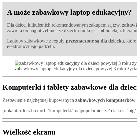
A może zabawkowy laptop edukacyjny?
Dla dzieci kilkuletnich rekomendowanym zakupem są tzw.
zabawk
zawiera on najpotrzebniejsze dziecku funkcje – bibliotekę z literami 
Laptopy zabawkowe z reguły
przeznaczone są dla dziecka
, któr
elektronicznego gadżetu.
zabawkowy laptop edukacyjny dla dzieci powyżej 3 roku życi
Komputerki i tablety zabawkowe dla dzi
Zestawienie najchętniej kupowanych
zabawkowych komputerków i t
[nokaut-offers-box url=’komputerki/–najpopularniejsze’ classes=’big’ 
Wielkość ekranu