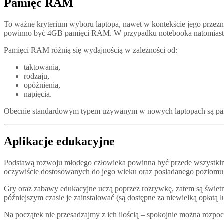
Pamięć RAM
To ważne kryterium wyboru laptopa, nawet w kontekście jego przezna
powinno być 4GB pamięci RAM. W przypadku notebooka natomiast w
Pamięci RAM różnią się wydajnością w zależności od:
taktowania,
rodzaju,
opóźnienia,
napięcia.
Obecnie standardowym typem używanym w nowych laptopach są pa
Aplikacje edukacyjne
Podstawą rozwoju młodego człowieka powinna być przede wszystkim e
oczywiście dostosowanych do jego wieku oraz posiadanego poziomu
Gry oraz zabawy edukacyjne uczą poprzez rozrywkę, zatem są świetn
późniejszym czasie je zainstalować (są dostępne za niewielką opłatą l
Na początek nie przesadzajmy z ich ilością – spokojnie można rozpoc