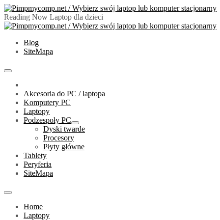
Skip
to
Reading Now
Laptop dla dzieci
content
PimpMyComp.net 2024
Złóż/Wybierz swój laptop lub komputer stacjonarny
Blog
SiteMapa
Primary
Menu
Akcesoria do PC / laptopa
Komputery PC
Laptopy
Podzespoły PC
Show
Dyski twarde
sub
Procesory
menu
Płyty główne
Tablety
Peryferia
SiteMapa
Home
Laptopy