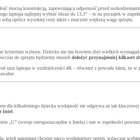
i dość mocną konstrukcją, zapewniająca odporność przed uszkodzeni
ego laptopa najlepiej wybrać ekran do 13,3″ – to na początek w zupe
 sobą oprócz wysokiej ceny także i znacznie większą wagę sprzętu.
tne kryterium wyboru. Dziecko nie ma bowiem zbyt wielkich wymagań,
wówczas do sprzętu będziemy musieli
dołożyć przynajmniej kilkaset zł
od razu laptopa w rozdzielczości 4K – również z powodu faktu, że w 
zuwalne.
m dla kilkuletniego dziecka wydajność nie odgrywa aż tak kluczowej
 Intel
.
eniem „U” (wersje energooszczędne u Intela) i one w zupełności powi
a, jeżeli natomiast chcemy nieco wydajniejszy sprzęt, wówczas wybie