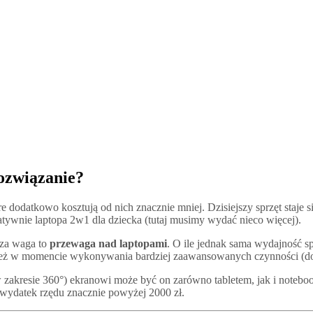
rozwiązanie?
óre dodatkowo kosztują od nich znacznie mniej. Dzisiejszy sprzęt staje 
atywnie laptopa 2w1 dla dziecka (tutaj musimy wydać nieco więcej).
sza waga to
przewaga nad laptopami
. O ile jednak sama wydajność s
ż w momencie wykonywania bardziej zaawansowanych czynności (dotycz
akresie 360°) ekranowi może być on zarówno tabletem, jak i notebook
 wydatek rzędu znacznie powyżej 2000 zł.