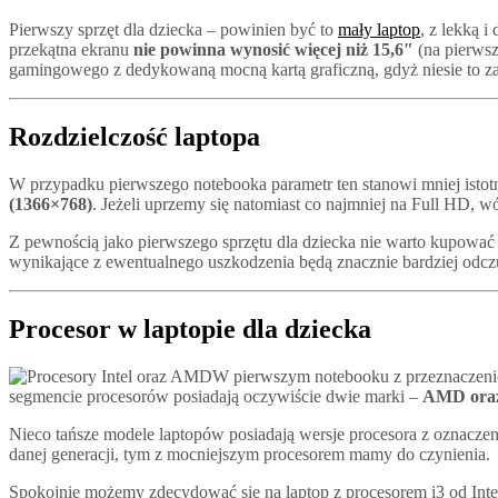
Pierwszy sprzęt dla dziecka – powinien być to
mały laptop
, z lekką 
przekątna ekranu
nie powinna wynosić więcej niż 15,6″
(na pierwsz
gamingowego z dedykowaną mocną kartą graficzną, gdyż niesie to za
Rozdzielczość laptopa
W przypadku pierwszego notebooka parametr ten stanowi mniej isto
(1366×768)
. Jeżeli uprzemy się natomiast co najmniej na Full HD, 
Z pewnością jako pierwszego sprzętu dla dziecka nie warto kupować 
wynikające z ewentualnego uszkodzenia będą znacznie bardziej odc
Procesor w laptopie dla dziecka
W pierwszym notebooku z przeznaczenie
segmencie procesorów posiadają oczywiście dwie marki –
AMD oraz
Nieco tańsze modele laptopów posiadają wersje procesora z oznacz
danej generacji, tym z mocniejszym procesorem mamy do czynienia.
Spokojnie możemy zdecydować się na laptop z procesorem i3 od Intel