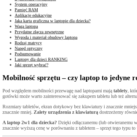
System operacyjny
Pamięć RAM
Aplikacje edukacyjne
Jaka karta graficzna w laptopie dla dziecka?
Waga laptopa
Przydatne złącza zewnętrzne
Wygoda i materiał obudowy laptopa
Rodzaj matrycy
Napęd optyczny
Podsumowanie
Laptopy dla dzieci RANKING
Jaki sprzęt wybrać?
Mobilność sprzętu – czy laptop to jedyne 
Pod względem mobilności przewagę nad laptopami mają
tablety
, kt
gotówki może warto zainteresować się zakupem tabletu lub też altern
Rozmiary tabletów, ekran dotykowy bez klawiatury i znacznie mniej
znacznie mniej.
Zalety urządzenia z klawiaturą
dostrzeżemy równie
A laptop 2w1 dla dziecka?
Dzięki odłączanemu (lub otwieranemu w z
znacznie wyższą cenę w porównaniu z tabletem – sprzęt tego typu to