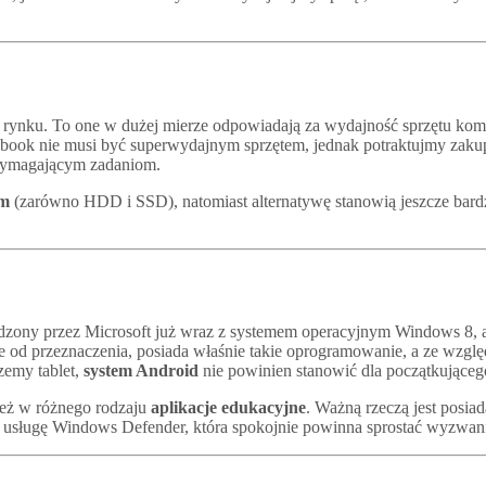
 rynku. To one w dużej mierze odpowiadają za wydajność sprzętu kom
ebook nie musi być superwydajnym sprzętem, jednak potraktujmy zakup
 wymagającym zadaniom.
ym
(zarówno HDD i SSD), natomiast alternatywę stanowią jeszcze bardz
wadzony przez Microsoft już wraz z systemem operacyjnym Windows 8, 
 od przeznaczenia, posiada właśnie takie oprogramowanie, a ze wzglę
zemy tablet,
system Android
nie powinien stanowić dla początkujące
eż w różnego rodzaju
aplikacje edukacyjne
. Ważną rzeczą jest posi
sługę Windows Defender, która spokojnie powinna sprostać wyzwan