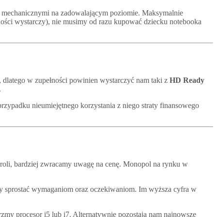
ami mechanicznymi na zadowalającym poziomie. Maksymalnie
łności wystarczy), nie musimy od razu kupować dziecku notebooka
 dlatego w zupełności powinien wystarczyć nam taki z
HD Ready
.
przypadku nieumiejętnego korzystania z niego straty finansowego
 roli, bardziej zwracamy uwagę na cenę. Monopol na rynku w
nny sprostać wymaganiom oraz oczekiwaniom. Im wyższa cyfra w
rzmy procesor i5 lub i7. Alternatywnie pozostają nam najnowsze