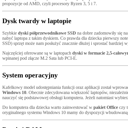
propozycje od AMD, czyli procesory Ryzen 3, 5 i 7.
Dysk twardy w laptopie
Szybkie
dyski półprzewodnikowe SSD
na dobre zadomowiły się na
nabyć laptopa z takim dyskiem. Co prawda dla dziecka pierwszy not
SSD) sprzęt może nam posłużyć znacznie dłużej i sprostać bardziej
Najczęściej oferowane są w laptopach
dyski w formacie 2,5-calow
wpinanej pod złącze M.2 Sata lub PCI-E.
System operacyjny
Kafelkowy model udostępniania funkcji oraz aplikacji został wpro
Windows 10
. Obecnie zdecydowana większość laptopów, niezależnie
nauczyć się podstawowej obsługi komputera. Jeżeli natomiast wybier
Do komputera dla dziecka warto zainwestować w
pakiet Office
czy t
oryginalnego systemu Windows 10 mamy do dyspozycji wbudowaną u