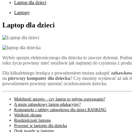
Laptop dla dzieci
Laptopy
Laptop dla dzieci
Wybór sprzętu elektronicznego dla dziecka to zawsze dylemat. Pod
roku życia powinny mieć możliwie jak najmniej do czynienia z produkt
Dla kilkuletniego brzdąca z powodzeniem można zakupić
zabawkow
na
pierwszy komputer dla dziecka
? Czy musimy wydawać aż tak du
powodzeniem powinny sprostać oczekiwaniom dziecka.
Mobilność sprzętu – czy laptop to jedyne rozwiązanie?
A może zabawkowy laptop edukacyjny?
Komputerki i tablety zabawkowe dla dzieci RANKING
Wielkość ekranu
Rozdzielczość laptopa
Procesor w laptopie dla dziecka
Dysk twardy w laptopie