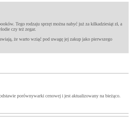
ooków. Tego rodzaju sprzęt można nabyć już za kilkadziesiąt zł, a
elodie czy też zegar.
rawiają, że warto wziąć pod uwagę jej zakup jako pierwszego
odstawie porównywarki cenowej i jest aktualizowany na bieżąco.