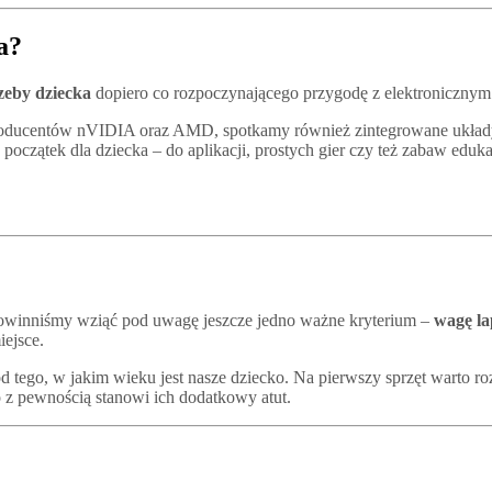
a?
zeby dziecka
dopiero co rozpoczynającego przygodę z elektronicznym
roducentów nVIDIA oraz AMD, spotkamy również zintegrowane układy g
oczątek dla dziecka – do aplikacji, prostych gier czy też zabaw eduk
 powinniśmy wziąć pod uwagę jeszcze jedno ważne kryterium –
wagę la
iejsce.
d tego, w jakim wieku jest nasze dziecko. Na pierwszy sprzęt warto 
co z pewnością stanowi ich dodatkowy atut.