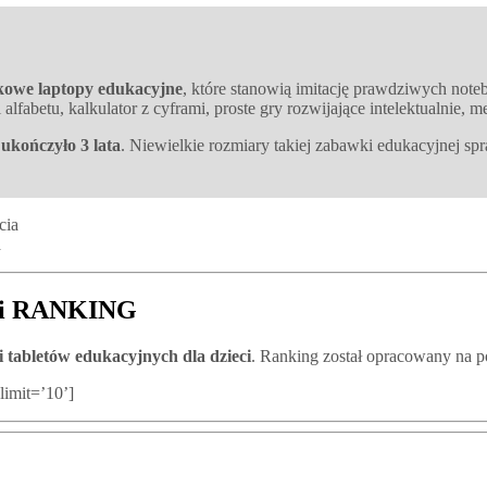
owe laptopy edukacyjne
, które stanowią imitację prawdziwych noteb
alfabetu, kalkulator z cyframi, proste gry rozwijające intelektualnie, m
e
ukończyło 3 lata
. Niewielkie rozmiary takiej zabawki edukacyjnej sp
a
eci RANKING
abletów edukacyjnych dla dzieci
. Ranking został opracowany na p
limit=’10’]