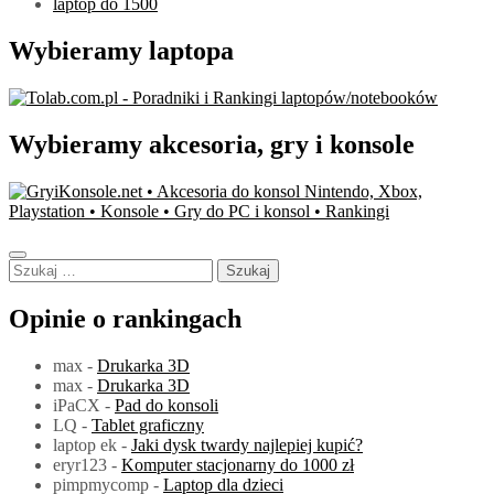
laptop do 1500
Wybieramy laptopa
Wybieramy akcesoria, gry i konsole
Szukaj:
Opinie o rankingach
max
-
Drukarka 3D
max
-
Drukarka 3D
iPaCX
-
Pad do konsoli
LQ
-
Tablet graficzny
laptop ek
-
Jaki dysk twardy najlepiej kupić?
eryr123
-
Komputer stacjonarny do 1000 zł
pimpmycomp
-
Laptop dla dzieci