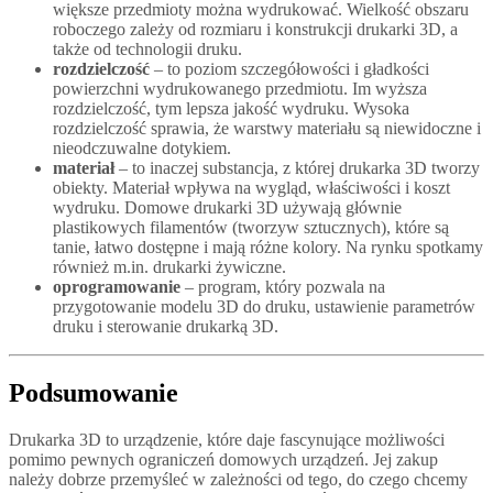
większe przedmioty można wydrukować. Wielkość obszaru
roboczego zależy od rozmiaru i konstrukcji drukarki 3D, a
także od technologii druku.
rozdzielczość
– to poziom szczegółowości i gładkości
powierzchni wydrukowanego przedmiotu. Im wyższa
rozdzielczość, tym lepsza jakość wydruku. Wysoka
rozdzielczość sprawia, że warstwy materiału są niewidoczne i
nieodczuwalne dotykiem.
materiał
– to inaczej substancja, z której drukarka 3D tworzy
obiekty. Materiał wpływa na wygląd, właściwości i koszt
wydruku. Domowe drukarki 3D używają głównie
plastikowych filamentów (tworzyw sztucznych), które są
tanie, łatwo dostępne i mają różne kolory. Na rynku spotkamy
również m.in. drukarki żywiczne.
oprogramowanie
– program, który pozwala na
przygotowanie modelu 3D do druku, ustawienie parametrów
druku i sterowanie drukarką 3D.
Podsumowanie
Drukarka 3D to urządzenie, które daje fascynujące możliwości
pomimo pewnych ograniczeń domowych urządzeń. Jej zakup
należy dobrze przemyśleć w zależności od tego, do czego chcemy