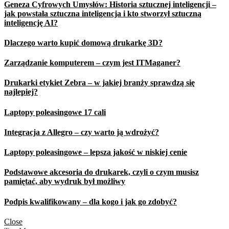
Geneza Cyfrowych Umysłów: Historia sztucznej inteligencji –
jak powstała sztuczna inteligencja i kto stworzył sztuczną
inteligencję AI?
Dlaczego warto kupić domową drukarkę 3D?
Zarządzanie komputerem – czym jest ITMaganer?
Drukarki etykiet Zebra – w jakiej branży sprawdzą się
najlepiej?
Laptopy poleasingowe 17 cali
Integracja z Allegro – czy warto ją wdrożyć?
Laptopy poleasingowe – lepsza jakość w niskiej cenie
Podstawowe akcesoria do drukarek, czyli o czym musisz
pamiętać, aby wydruk był możliwy
Podpis kwalifikowany – dla kogo i jak go zdobyć?
Close