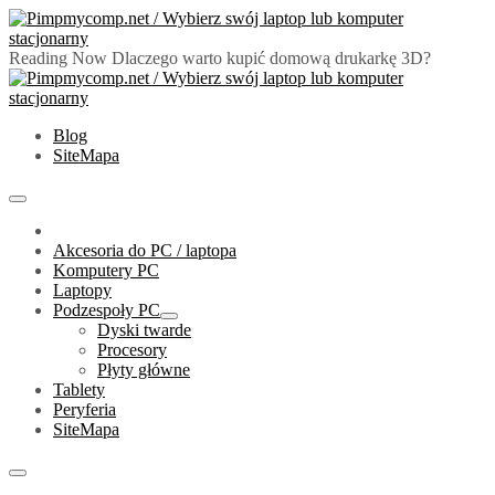
Skip
to
content
Reading Now
Dlaczego warto kupić domową drukarkę 3D?
PimpMyComp.net 2024
Złóż/Wybierz swój laptop lub komputer stacjonarny
Blog
SiteMapa
Primary
Menu
Akcesoria do PC / laptopa
Komputery PC
Laptopy
Podzespoły PC
Show
Dyski twarde
sub
Procesory
menu
Płyty główne
Tablety
Peryferia
SiteMapa