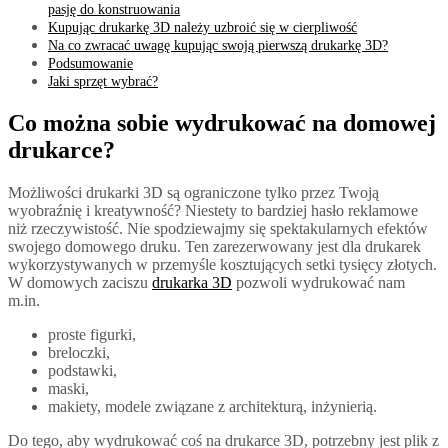
pasję do konstruowania
Kupując drukarkę 3D należy uzbroić się w cierpliwość
Na co zwracać uwagę kupując swoją pierwszą drukarkę 3D?
Podsumowanie
Jaki sprzęt wybrać?
Co można sobie wydrukować na domowej
drukarce?
Możliwości drukarki 3D są ograniczone tylko przez Twoją
wyobraźnię i kreatywność? Niestety to bardziej hasło reklamowe
niż rzeczywistość. Nie spodziewajmy się spektakularnych efektów
swojego domowego druku. Ten zarezerwowany jest dla drukarek
wykorzystywanych w przemyśle kosztujących setki tysięcy złotych.
W domowych zaciszu
drukarka 3D
pozwoli wydrukować nam
m.in.
proste figurki,
breloczki,
podstawki,
maski,
makiety, modele związane z architekturą, inżynierią.
Do tego, aby wydrukować coś na drukarce 3D, potrzebny jest plik z