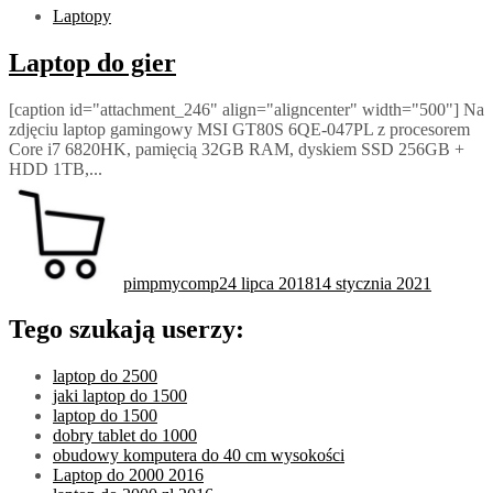
Laptopy
Laptop do gier
[caption id="attachment_246" align="aligncenter" width="500"] Na
zdjęciu laptop gamingowy MSI GT80S 6QE-047PL z procesorem
Core i7 6820HK, pamięcią 32GB RAM, dyskiem SSD 256GB +
HDD 1TB,...
pimpmycomp
24 lipca 2018
14 stycznia 2021
Tego szukają userzy:
laptop do 2500
jaki laptop do 1500
laptop do 1500
dobry tablet do 1000
obudowy komputera do 40 cm wysokości
Laptop do 2000 2016