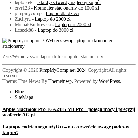
laptop ek
-
Jaki dysk twardy najlepiej kupić?
eryr123
-
Komputer stacjonarny do 1000 zł
pimpmycomp
-
Laptop dla dzieci
Zachyra
-
Laptop do 2000 zł
Michał Borkowski
-
Laptop do 2000 zł
Leszek88
-
Laptop do 3000 zł
PimpMyComp.net 2024
Złóż/Wybierz swój laptop lub komputer stacjonarny
Copyright © 2026
PimpMyComp.net 2024
Copyright All rights
reserved
Theme: True News By
Themeinwp.
Powered by
WordPress.
Blog
SiteMapa
Apple MacBook Pro 16 A2485 M1 Pro – potęga mocy i precyzji
w ofercie AG.pl
Laptopy codziennego użytku – na co zwrócić uwagę podczas
kupna?