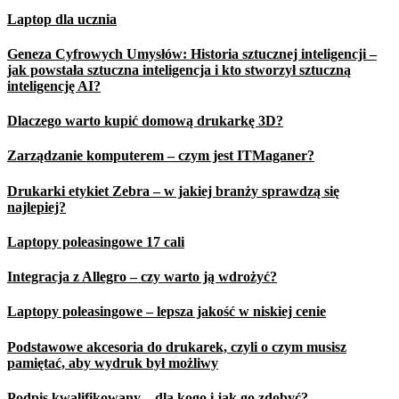
Laptop dla ucznia
Geneza Cyfrowych Umysłów: Historia sztucznej inteligencji –
jak powstała sztuczna inteligencja i kto stworzył sztuczną
inteligencję AI?
Dlaczego warto kupić domową drukarkę 3D?
Zarządzanie komputerem – czym jest ITMaganer?
Drukarki etykiet Zebra – w jakiej branży sprawdzą się
najlepiej?
Laptopy poleasingowe 17 cali
Integracja z Allegro – czy warto ją wdrożyć?
Laptopy poleasingowe – lepsza jakość w niskiej cenie
Podstawowe akcesoria do drukarek, czyli o czym musisz
pamiętać, aby wydruk był możliwy
Podpis kwalifikowany – dla kogo i jak go zdobyć?