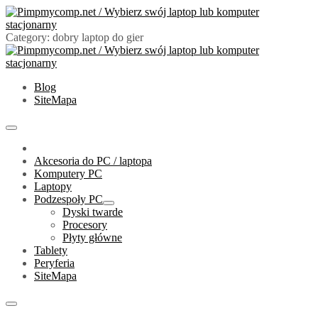
Skip
to
content
Category:
dobry laptop do gier
PimpMyComp.net 2024
Złóż/Wybierz swój laptop lub komputer stacjonarny
Blog
SiteMapa
Primary
Menu
Akcesoria do PC / laptopa
Komputery PC
Laptopy
Podzespoły PC
Show
Dyski twarde
sub
Procesory
menu
Płyty główne
Tablety
Peryferia
SiteMapa