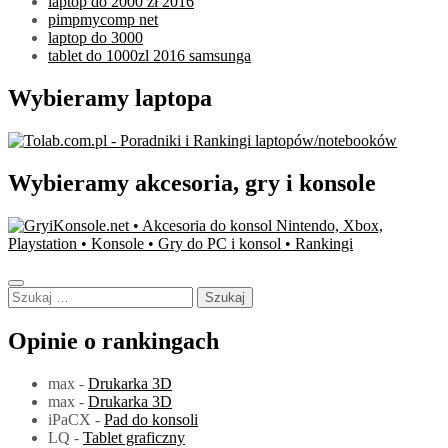
laptop do 2000 zł 2016
pimpmycomp net
laptop do 3000
tablet do 1000zl 2016 samsunga
Wybieramy laptopa
Wybieramy akcesoria, gry i konsole
Szukaj:
Opinie o rankingach
max
-
Drukarka 3D
max
-
Drukarka 3D
iPaCX
-
Pad do konsoli
LQ
-
Tablet graficzny