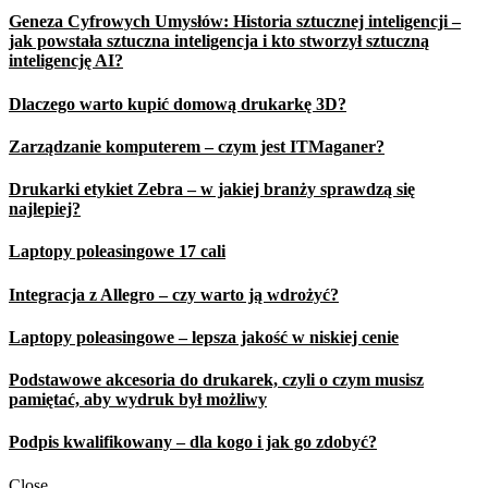
Geneza Cyfrowych Umysłów: Historia sztucznej inteligencji –
jak powstała sztuczna inteligencja i kto stworzył sztuczną
inteligencję AI?
Dlaczego warto kupić domową drukarkę 3D?
Zarządzanie komputerem – czym jest ITMaganer?
Drukarki etykiet Zebra – w jakiej branży sprawdzą się
najlepiej?
Laptopy poleasingowe 17 cali
Integracja z Allegro – czy warto ją wdrożyć?
Laptopy poleasingowe – lepsza jakość w niskiej cenie
Podstawowe akcesoria do drukarek, czyli o czym musisz
pamiętać, aby wydruk był możliwy
Podpis kwalifikowany – dla kogo i jak go zdobyć?
Close