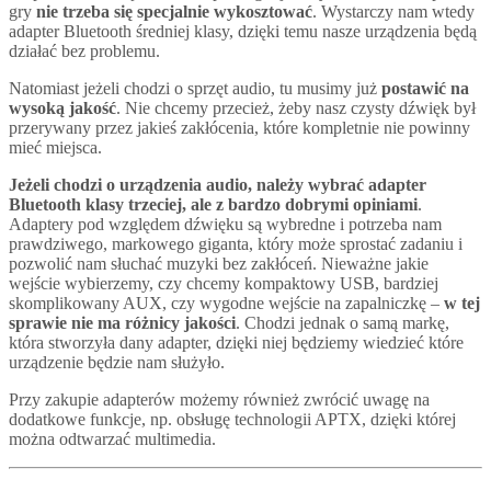
gry
nie trzeba się specjalnie wykosztować
. Wystarczy nam wtedy
adapter Bluetooth średniej klasy, dzięki temu nasze urządzenia będą
działać bez problemu.
Natomiast jeżeli chodzi o sprzęt audio, tu musimy już
postawić na
wysoką jakość
. Nie chcemy przecież, żeby nasz czysty dźwięk był
przerywany przez jakieś zakłócenia, które kompletnie nie powinny
mieć miejsca.
Jeżeli chodzi o urządzenia audio, należy wybrać adapter
Bluetooth klasy trzeciej, ale z bardzo dobrymi opiniami
.
Adaptery pod względem dźwięku są wybredne i potrzeba nam
prawdziwego, markowego giganta, który może sprostać zadaniu i
pozwolić nam słuchać muzyki bez zakłóceń. Nieważne jakie
wejście wybierzemy, czy chcemy kompaktowy USB, bardziej
skomplikowany AUX, czy wygodne wejście na zapalniczkę –
w tej
sprawie nie ma różnicy jakości
. Chodzi jednak o samą markę,
która stworzyła dany adapter, dzięki niej będziemy wiedzieć które
urządzenie będzie nam służyło.
Przy zakupie adapterów możemy również zwrócić uwagę na
dodatkowe funkcje, np. obsługę technologii APTX, dzięki której
można odtwarzać multimedia.