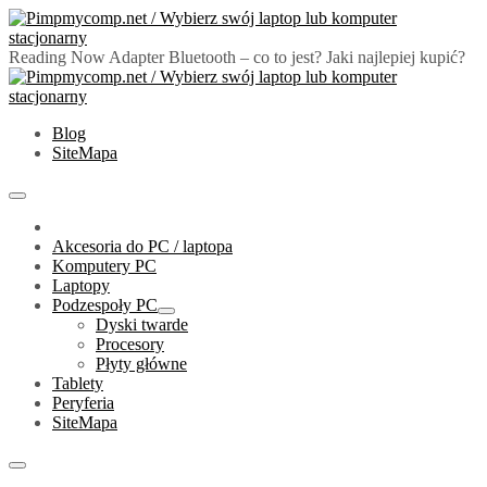
Skip
to
content
Reading Now
Adapter Bluetooth – co to jest? Jaki najlepiej kupić?
PimpMyComp.net 2024
Złóż/Wybierz swój laptop lub komputer stacjonarny
Blog
SiteMapa
Primary
Menu
Akcesoria do PC / laptopa
Komputery PC
Laptopy
Podzespoły PC
Show
Dyski twarde
sub
Procesory
menu
Płyty główne
Tablety
Peryferia
SiteMapa