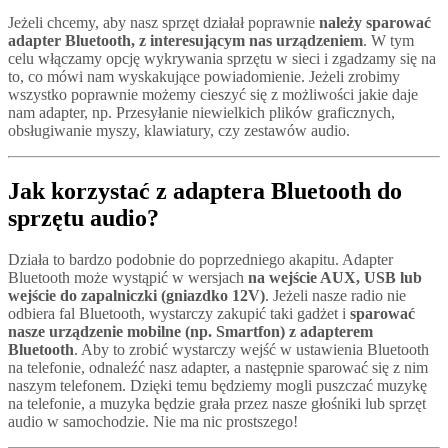
Jeżeli chcemy, aby nasz sprzęt działał poprawnie
należy sparować
adapter Bluetooth, z interesującym nas urządzeniem
. W tym
celu włączamy opcję wykrywania sprzętu w sieci i zgadzamy się na
to, co mówi nam wyskakujące powiadomienie. Jeżeli zrobimy
wszystko poprawnie możemy cieszyć się z możliwości jakie daje
nam adapter, np. Przesyłanie niewielkich plików graficznych,
obsługiwanie myszy, klawiatury, czy zestawów audio.
Jak korzystać z adaptera Bluetooth do
sprzętu audio?
Działa to bardzo podobnie do poprzedniego akapitu. Adapter
Bluetooth może wystąpić w wersjach
na wejście AUX, USB lub
wejście do zapalniczki (gniazdko 12V)
. Jeżeli nasze radio nie
odbiera fal Bluetooth, wystarczy zakupić taki gadżet i
sparować
nasze urządzenie mobilne (np. Smartfon) z adapterem
Bluetooth
. Aby to zrobić wystarczy wejść w ustawienia Bluetooth
na telefonie, odnaleźć nasz adapter, a następnie sparować się z nim
naszym telefonem. Dzięki temu będziemy mogli puszczać muzykę
na telefonie, a muzyka będzie grała przez nasze głośniki lub sprzęt
audio w samochodzie. Nie ma nic prostszego!