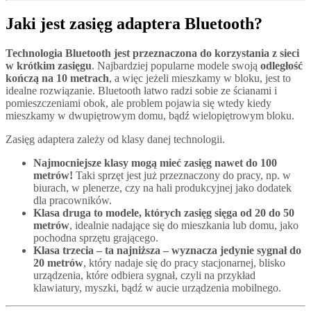
Jaki jest zasięg adaptera Bluetooth?
Technologia Bluetooth jest przeznaczona do korzystania z sieci
w krótkim zasięgu
. Najbardziej popularne modele swoją
odległość
kończą na 10 metrach
, a więc jeżeli mieszkamy w bloku, jest to
idealne rozwiązanie. Bluetooth łatwo radzi sobie ze ścianami i
pomieszczeniami obok, ale problem pojawia się wtedy kiedy
mieszkamy w dwupiętrowym domu, bądź wielopiętrowym bloku.
Zasięg adaptera zależy od klasy danej technologii.
Najmocniejsze klasy mogą mieć zasięg nawet do 100
metrów!
Taki sprzęt jest już przeznaczony do pracy, np. w
biurach, w plenerze, czy na hali produkcyjnej jako dodatek
dla pracowników.
Klasa druga to modele, których zasięg sięga od 20 do 50
metrów
, idealnie nadające się do mieszkania lub domu, jako
pochodna sprzętu grającego.
Klasa trzecia – ta najniższa – wyznacza jedynie sygnał do
20 metrów
, który nadaje się do pracy stacjonarnej, blisko
urządzenia, które odbiera sygnał, czyli na przykład
klawiatury, myszki, bądź w aucie urządzenia mobilnego.