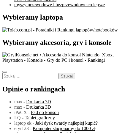
myszy przewodowe i bezprzewodowe co lepsze
Wybieramy laptopa
Wybieramy akcesoria, gry i konsole
Szukaj:
Opinie o rankingach
max
-
Drukarka 3D
max
-
Drukarka 3D
iPaCX
-
Pad do konsoli
LQ
-
Tablet graficzny
laptop ek
-
Jaki dysk twardy najlepiej kupić?
eryr123
-
Komputer stacjonarny do 1000 zł