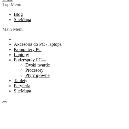
Top Menu
Blog
SiteMapa
Main Menu
Akcesoria do PC / laptopa
Komputery PC
Laptopy
Podzespoły PC
Show
Dyski twarde
sub
Procesory
menu
Płyty główne
Tablety
Peryferia
SiteMapa