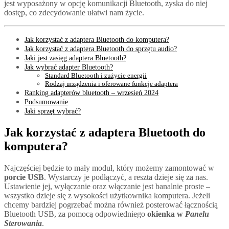
jest wyposażony w opcję komunikacji Bluetooth, zyska do niej
dostęp, co zdecydowanie ułatwi nam życie.
Jak korzystać z adaptera Bluetooth do komputera?
Jak korzystać z adaptera Bluetooth do sprzętu audio?
Jaki jest zasięg adaptera Bluetooth?
Jak wybrać adapter Bluetooth?
Standard Bluetooth i zużycie energii
Rodzaj urządzenia i oferowane funkcje adaptera
Ranking adapterów bluetooth – wrzesień 2024
Podsumowanie
Jaki sprzęt wybrać?
Jak korzystać z adaptera Bluetooth do
komputera?
Najczęściej będzie to mały moduł, który możemy zamontować w
porcie USB
. Wystarczy je podłączyć, a reszta dzieje się za nas.
Ustawienie jej, wyłączanie oraz włączanie jest banalnie proste –
wszystko dzieje się z wysokości użytkownika komputera. Jeżeli
chcemy bardziej pogrzebać można również posterować łącznością
Bluetooth USB, za pomocą odpowiedniego
okienka w
Panelu
Sterowania
.