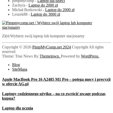
pimpmycomp
-
Laptop dla dzieci
Zachyra
-
Laptop do 2000 zł
Michał Borkowski
-
Laptop do 2000 zł
Leszek88
-
Laptop do 3000 zł
PimpMyComp.net 2024
Złóż/Wybierz swój laptop lub komputer stacjonarny
Copyright © 2026
PimpMyComp.net 2024
Copyright All rights
reserved
Theme: True News By
Themeinwp.
Powered by
WordPress.
Blog
SiteMapa
Apple MacBook Pro 16 A2485 M1 Pro – potęga mocy i precyzji
w ofercie AG.pl
Laptopy codziennego użytku – na co zwrócić uwagę podczas
kupna?
Laptop dla ucznia