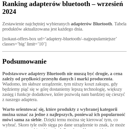
Ranking adapterów bluetooth – wrzesień
2024
Zestawienie najchętniej wybieranych
adapterów Bluetooth
. Tabela
produktów aktualizowana jest każdego dnia.
[nokaut-offers-box url=’adaptery-bluetooth/–najpopularniejsze’
classes=’big’ limit=’10’]
Podsumowanie
Podstawowe adaptery Bluetooth nie muszą być drogie, a cena
zależy od prędkości przesyłu danych i marki producenta
.
Wiadomo, im słabsze urządzenie, tym niższy koszt zakupu, gdy
będziemy piąć się w górę dostaniemy lepszą technologię, większy
zasięg i funkcje dodatkowe, które pozwolą nam bardziej się cieszyć
z naszego adaptera.
Warto orientować się, które produkty z wybranej kategorii
można uznać za jedne z najlepszych, ponieważ ich popularność
mówi sama za siebie
. Dzięki temu można się kierować tym, co
wybrać. Skoro tyle osób sięga po dane urządzenie to znak, że może