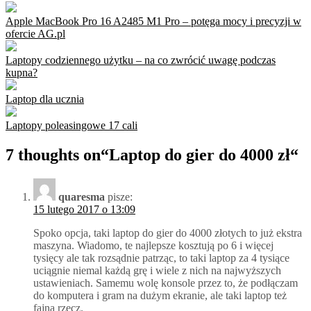
Apple MacBook Pro 16 A2485 M1 Pro – potęga mocy i precyzji w
ofercie AG.pl
Laptopy codziennego użytku – na co zwrócić uwagę podczas
kupna?
Laptop dla ucznia
Laptopy poleasingowe 17 cali
7 thoughts on“
Laptop do gier do 4000 zł
“
quaresma
pisze:
15 lutego 2017 o 13:09
Spoko opcja, taki laptop do gier do 4000 złotych to już ekstra
maszyna. Wiadomo, te najlepsze kosztują po 6 i więcej
tysięcy ale tak rozsądnie patrząc, to taki laptop za 4 tysiące
uciągnie niemal każdą grę i wiele z nich na najwyższych
ustawieniach. Samemu wolę konsole przez to, że podłączam
do komputera i gram na dużym ekranie, ale taki laptop też
fajna rzecz.