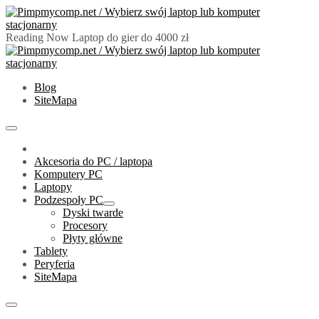
Skip
to
content
Reading Now
Laptop do gier do 4000 zł
PimpMyComp.net 2024
Złóż/Wybierz swój laptop lub komputer stacjonarny
Blog
SiteMapa
Primary
Menu
Akcesoria do PC / laptopa
Komputery PC
Laptopy
Podzespoły PC
Show
Dyski twarde
sub
Procesory
menu
Płyty główne
Tablety
Peryferia
SiteMapa