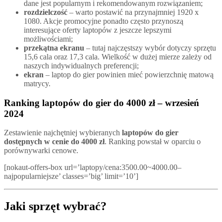
dane jest popularnym i rekomendowanym rozwiązaniem;
rozdzielczość
– warto postawić na przynajmniej 1920 x
1080. Akcje promocyjne ponadto często przynoszą
interesujące oferty laptopów z jeszcze lepszymi
możliwościami;
przekątna ekranu
– tutaj najczęstszy wybór dotyczy sprzętu
15,6 cala oraz 17,3 cala. Wielkość w dużej mierze zależy od
naszych indywidualnych preferencji;
ekran
– laptop do gier powinien mieć powierzchnię matową
matrycy.
Ranking laptopów do gier do 4000 zł – wrzesień
2024
Zestawienie najchętniej wybieranych
laptopów do gier
dostępnych w cenie do 4000 zł
. Ranking powstał w oparciu o
porównywarki cenowe.
[nokaut-offers-box url=’laptopy/cena:3500.00~4000.00–
najpopularniejsze’ classes=’big’ limit=’10’]
Jaki sprzęt wybrać?