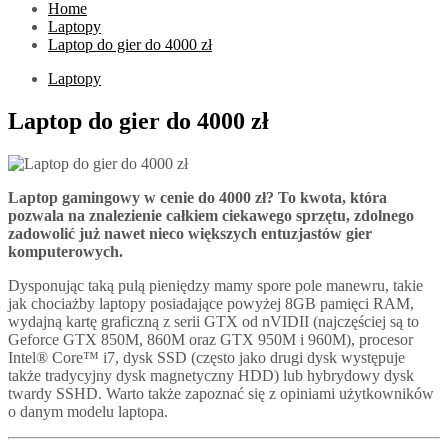
Home
Laptopy
Laptop do gier do 4000 zł
Laptopy
Laptop do gier do 4000 zł
Laptop gamingowy w cenie do 4000 zł? To kwota, która
pozwala na znalezienie całkiem ciekawego sprzętu, zdolnego
zadowolić już nawet nieco większych entuzjastów gier
komputerowych.
Dysponując taką pulą pieniędzy mamy spore pole manewru, takie
jak chociażby laptopy posiadające powyżej 8GB pamięci RAM,
wydajną kartę graficzną z serii GTX od nVIDII (najczęściej są to
Geforce GTX 850M, 860M oraz GTX 950M i 960M), procesor
Intel® Core™ i7, dysk SSD (często jako drugi dysk występuje
także tradycyjny dysk magnetyczny HDD) lub hybrydowy dysk
twardy SSHD. Warto także zapoznać się z opiniami użytkowników
o danym modelu laptopa.