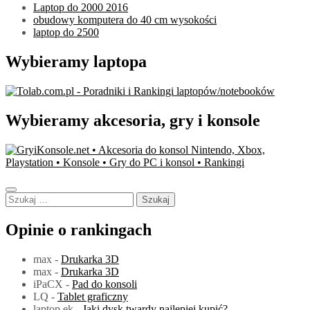
Laptop do 2000 2016
obudowy komputera do 40 cm wysokości
laptop do 2500
Wybieramy laptopa
Wybieramy akcesoria, gry i konsole
Szukaj:
Opinie o rankingach
max
-
Drukarka 3D
max
-
Drukarka 3D
iPaCX
-
Pad do konsoli
LQ
-
Tablet graficzny
laptop ek
-
Jaki dysk twardy najlepiej kupić?