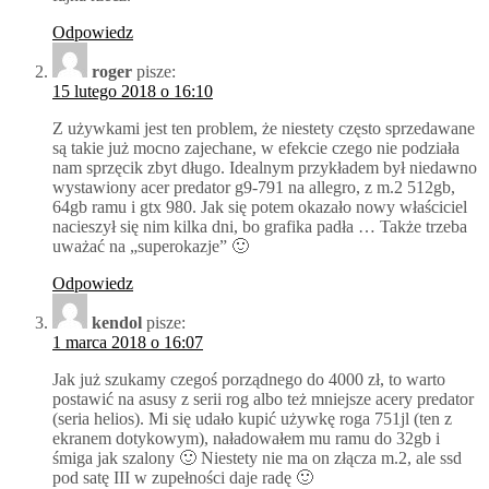
Odpowiedz
roger
pisze:
15 lutego 2018 o 16:10
Z używkami jest ten problem, że niestety często sprzedawane
są takie już mocno zajechane, w efekcie czego nie podziała
nam sprzęcik zbyt długo. Idealnym przykładem był niedawno
wystawiony acer predator g9-791 na allegro, z m.2 512gb,
64gb ramu i gtx 980. Jak się potem okazało nowy właściciel
nacieszył się nim kilka dni, bo grafika padła … Także trzeba
uważać na „superokazje” 🙂
Odpowiedz
kendol
pisze:
1 marca 2018 o 16:07
Jak już szukamy czegoś porządnego do 4000 zł, to warto
postawić na asusy z serii rog albo też mniejsze acery predator
(seria helios). Mi się udało kupić używkę roga 751jl (ten z
ekranem dotykowym), naładowałem mu ramu do 32gb i
śmiga jak szalony 🙂 Niestety nie ma on złącza m.2, ale ssd
pod satę III w zupełności daje radę 🙂