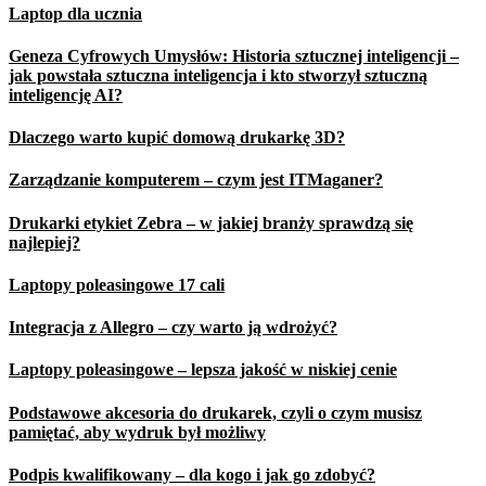
Laptop dla ucznia
Geneza Cyfrowych Umysłów: Historia sztucznej inteligencji –
jak powstała sztuczna inteligencja i kto stworzył sztuczną
inteligencję AI?
Dlaczego warto kupić domową drukarkę 3D?
Zarządzanie komputerem – czym jest ITMaganer?
Drukarki etykiet Zebra – w jakiej branży sprawdzą się
najlepiej?
Laptopy poleasingowe 17 cali
Integracja z Allegro – czy warto ją wdrożyć?
Laptopy poleasingowe – lepsza jakość w niskiej cenie
Podstawowe akcesoria do drukarek, czyli o czym musisz
pamiętać, aby wydruk był możliwy
Podpis kwalifikowany – dla kogo i jak go zdobyć?