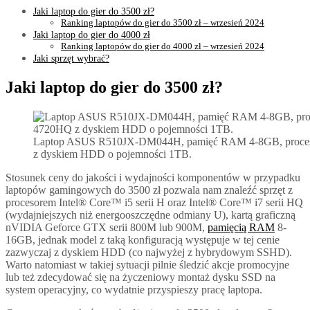
Jaki laptop do gier do 3500 zł?
Ranking laptopów do gier do 3500 zł – wrzesień 2024
Jaki laptop do gier do 4000 zł
Ranking laptopów do gier do 4000 zł – wrzesień 2024
Jaki sprzęt wybrać?
Jaki laptop do gier do 3500 zł?
Laptop ASUS R510JX-DM044H, pamięć RAM 4-8GB, proces
z dyskiem HDD o pojemności 1TB.
Stosunek ceny do jakości i wydajności komponentów w przypadku
laptopów gamingowych do 3500 zł pozwala nam znaleźć sprzęt z
procesorem Intel® Core™ i5 serii H oraz Intel® Core™ i7 serii HQ
(wydajniejszych niż energooszczędne odmiany U), kartą graficzną
nVIDIA Geforce GTX serii 800M lub 900M,
pamięcią RAM
8-
16GB, jednak model z taką konfiguracją występuje w tej cenie
zazwyczaj z dyskiem HDD (co najwyżej z hybrydowym SSHD).
Warto natomiast w takiej sytuacji pilnie śledzić akcje promocyjne
lub też zdecydować się na życzeniowy montaż dysku SSD na
system operacyjny, co wydatnie przyspieszy pracę laptopa.