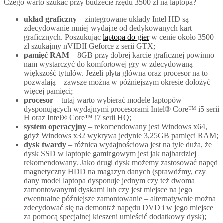
Czego warto szukać przy budżecie rzędu 3500 zł na laptopa?
układ graficzny
– zintegrowane układy Intel HD są
zdecydowanie mniej wydajne od dedykowanych kart
graficznych. Poszukując
laptopa do gier
w cenie około 3500
zł szukajmy nVIDII Geforce z serii GTX;
pamięć RAM
– 8GB przy dobrej karcie graficznej powinno
nam wystarczyć do komfortowej gry w zdecydowaną
większość tytułów. Jeżeli płyta główna oraz procesor na to
pozwalają – zawsze można w późniejszym okresie dołożyć
więcej pamięci;
procesor
– tutaj warto wybierać modele laptopów
dysponujących wydajnymi procesorami Intel® Core™ i5 serii
H oraz Intel® Core™ i7 serii HQ;
system operacyjny
– rekomendowany jest Windows x64,
gdyż Windows x32 wykrywa jedynie 3,25GB pamięci RAM;
dysk twardy
– różnica wydajnościowa jest na tyle duża, że
dysk SSD w laptopie gamingowym jest jak najbardziej
rekomendowany. Jako drugi dysk możemy zastosować napęd
magnetyczny HDD na magazyn danych (sprawdźmy, czy
dany model laptopa dysponuje jednym czy też dwoma
zamontowanymi dyskami lub czy jest miejsce na jego
ewentualne późniejsze zamontowanie – alternatywnie można
zdecydować się na demontaż napędu DVD i w jego miejsce
za pomocą specjalnej kieszeni umieścić dodatkowy dysk);