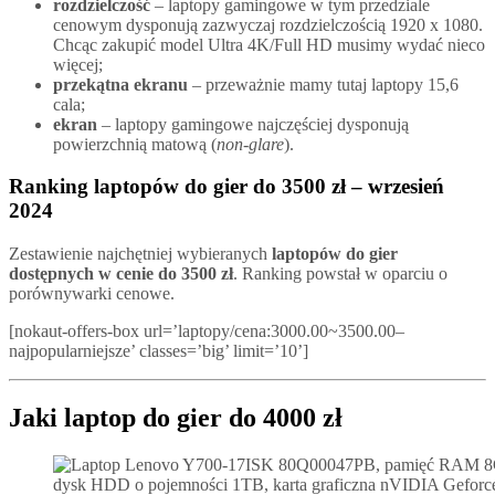
rozdzielczość
– laptopy gamingowe w tym przedziale
cenowym dysponują zazwyczaj rozdzielczością 1920 x 1080.
Chcąc zakupić model Ultra 4K/Full HD musimy wydać nieco
więcej;
przekątna ekranu
– przeważnie mamy tutaj laptopy 15,6
cala;
ekran
– laptopy gamingowe najczęściej dysponują
powierzchnią matową (
non-glare
).
Ranking laptopów do gier do 3500 zł – wrzesień
2024
Zestawienie najchętniej wybieranych
laptopów do gier
dostępnych w cenie do 3500 zł
. Ranking powstał w oparciu o
porównywarki cenowe.
[nokaut-offers-box url=’laptopy/cena:3000.00~3500.00–
najpopularniejsze’ classes=’big’ limit=’10’]
Jaki laptop do gier do 4000 zł