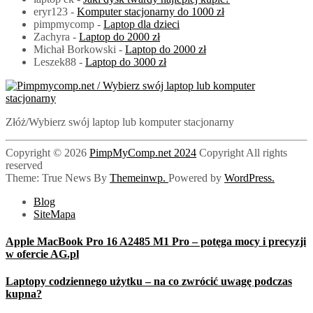
eryr123
-
Komputer stacjonarny do 1000 zł
pimpmycomp
-
Laptop dla dzieci
Zachyra
-
Laptop do 2000 zł
Michał Borkowski
-
Laptop do 2000 zł
Leszek88
-
Laptop do 3000 zł
PimpMyComp.net 2024
Złóż/Wybierz swój laptop lub komputer stacjonarny
Copyright © 2026
PimpMyComp.net 2024
Copyright All rights
reserved
Theme: True News By
Themeinwp.
Powered by
WordPress.
Blog
SiteMapa
Apple MacBook Pro 16 A2485 M1 Pro – potęga mocy i precyzji
w ofercie AG.pl
Laptopy codziennego użytku – na co zwrócić uwagę podczas
kupna?