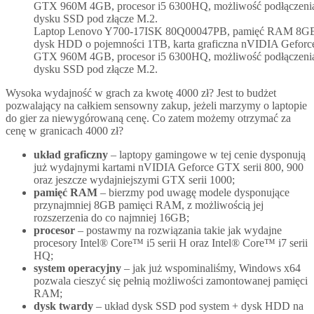
Laptop Lenovo Y700-17ISK 80Q00047PB, pamięć RAM 8G
dysk HDD o pojemności 1TB, karta graficzna nVIDIA Geforc
GTX 960M 4GB, procesor i5 6300HQ, możliwość podłączeni
dysku SSD pod złącze M.2.
Wysoka wydajność w grach za kwotę 4000 zł? Jest to budżet
pozwalający na całkiem sensowny zakup, jeżeli marzymy o laptopie
do gier za niewygórowaną cenę. Co zatem możemy otrzymać za
cenę w granicach 4000 zł?
układ graficzny
– laptopy gamingowe w tej cenie dysponują
już wydajnymi kartami nVIDIA Geforce GTX serii 800, 900
oraz jeszcze wydajniejszymi GTX serii 1000;
pamięć RAM
– bierzmy pod uwagę modele dysponujące
przynajmniej 8GB pamięci RAM, z możliwością jej
rozszerzenia do co najmniej 16GB;
procesor
– postawmy na rozwiązania takie jak wydajne
procesory Intel® Core™ i5 serii H oraz Intel® Core™ i7 serii
HQ;
system operacyjny
– jak już wspominaliśmy, Windows x64
pozwala cieszyć się pełnią możliwości zamontowanej pamięci
RAM;
dysk twardy
– układ dysk SSD pod system + dysk HDD na