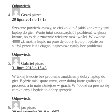
Odpowiedz
Grześ
pisze:
29 lipca 2018 o 17:13
Szczerze powiedziawszy, to ciężko kupić jakiś konkretny tani
laptop do gier. Warto tutaj zaoszczędzić i pozbierać większą
kwotę, bo to daje znacznie większe możliwości. W kwocie
4000 zł, można kupić na prawdę dobry laptop i będzie on
służył przez lata i ciągnął najnowsze tytuły bez problemu.
Odpowiedz
Gabriel
pisze:
31 lipca 2018 o 15:43
W takiej kwocie bez problemu znajdziemy dobry laptop do
gier. Będzie miał sporo ramu, oraz dobrą kartę graficzną i
procesor, a to najważniejsze w grach. W 4000zł na pewno się
zamkniemy i będzie to dobry sprzęcik.
Odpowiedz
jaś
pisze:
28 października 2018 o 16:57