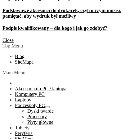
Podstawowe akcesoria do drukarek, czyli o czym musisz
pamiętać, aby wydruk był możliwy
Podpis kwalifikowany – dla kogo i jak go zdobyć?
Close
Top Menu
Blog
SiteMapa
Main Menu
Akcesoria do PC / laptopa
Komputery PC
Laptopy
Podzespoły PC
Show
Dyski twarde
sub
Procesory
menu
Płyty główne
Tablety
Peryferia
SiteMapa