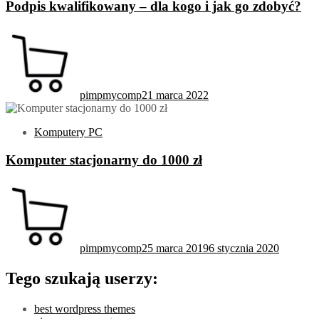
Podpis kwalifikowany – dla kogo i jak go zdobyć?
pimpmycomp
21 marca 2022
Komputery PC
Komputer stacjonarny do 1000 zł
pimpmycomp
25 marca 2019
6 stycznia 2020
Tego szukają userzy:
best wordpress themes