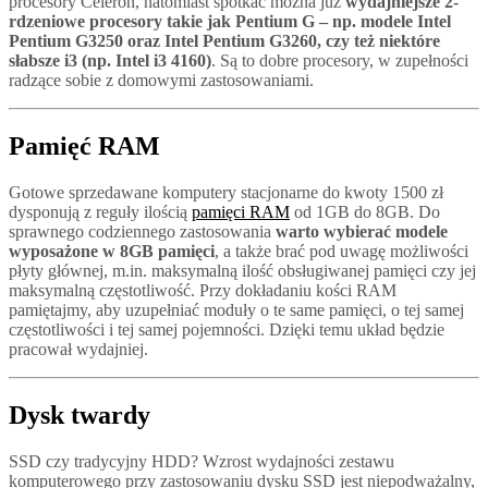
procesory Celeron, natomiast spotkać można już
wydajniejsze 2-
rdzeniowe procesory takie jak Pentium G – np. modele Intel
Pentium G3250 oraz Intel Pentium G3260, czy też niektóre
słabsze i3 (np. Intel i3 4160)
. Są to dobre procesory, w zupełności
radzące sobie z domowymi zastosowaniami.
Pamięć RAM
Gotowe sprzedawane komputery stacjonarne do kwoty 1500 zł
dysponują z reguły ilością
pamięci RAM
od 1GB do 8GB. Do
sprawnego codziennego zastosowania
warto wybierać modele
wyposażone w 8GB pamięci
, a także brać pod uwagę możliwości
płyty głównej, m.in. maksymalną ilość obsługiwanej pamięci czy jej
maksymalną częstotliwość. Przy dokładaniu kości RAM
pamiętajmy, aby uzupełniać moduły o te same pamięci, o tej samej
częstotliwości i tej samej pojemności. Dzięki temu układ będzie
pracował wydajniej.
Dysk twardy
SSD czy tradycyjny HDD? Wzrost wydajności zestawu
komputerowego przy zastosowaniu dysku SSD jest niepodważalny,