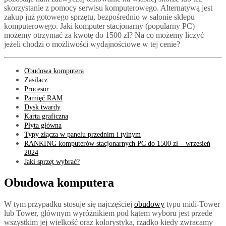
skorzystanie z pomocy serwisu komputerowego. Alternatywą jest
zakup już gotowego sprzętu, bezpośrednio w salonie sklepu
komputerowego. Jaki komputer stacjonarny (popularny PC)
możemy otrzymać za kwotę do 1500 zł? Na co możemy liczyć
jeżeli chodzi o możliwości wydajnościowe w tej cenie?
Obudowa komputera
Zasilacz
Procesor
Pamięć RAM
Dysk twardy
Karta graficzna
Płyta główna
Typy złącza w panelu przednim i tylnym
RANKING komputerów stacjonarnych PC do 1500 zł – wrzesień
2024
Jaki sprzęt wybrać?
Obudowa komputera
W tym przypadku stosuje się najczęściej
obudowy
typu midi-Tower
lub Tower, głównym wyróżnikiem pod kątem wyboru jest przede
wszystkim jej wielkość oraz kolorystyka, rzadko kiedy zwracamy