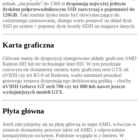
jednak „stacjonarki” do 1500 zł
dysponują najwyżej jednym
dyskiem półprzewodnikowym SSD zazwyczaj o pojemności do
120GB
. Taki rozmiar dysku może być niewystarczający do
codziennego zastosowania, dlatego warto postawić na układ dysk
SSD po system + pojemny dysk twardy HDD na magazyn danych.
Karta graficzna
Głównie mamy do dyspozycji zintegrowane układy graficzne AMD
Radeon HD lub też technologie Intel HD. W tym przedziale
cenowym nie dostaniemy niestety karty graficznej serii GTX od
nVIDII czy też R5-9 od Radeona, warto natomiast poszukać
gotowego zestawu dysponującego dedykowaną grafiką – choćby
nVIDII Geforce GT serii 700 czy też 800 lub nawet jeszcze
wydajniejszych modeli GTX
.
Płyta główna
Jeżeli zdecydujemy się na płytę główną ze stajni AMD, wówczas w
zestawie dostaniemy procesor także od AMD, z odpowiednim
kompatybilnym socketem. Podobnie wygląda to z Intelem. W