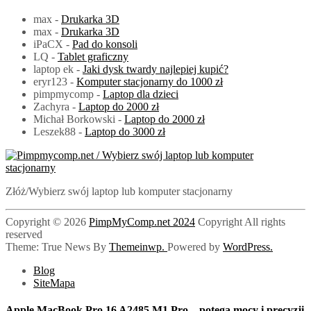
max
-
Drukarka 3D
max
-
Drukarka 3D
iPaCX
-
Pad do konsoli
LQ
-
Tablet graficzny
laptop ek
-
Jaki dysk twardy najlepiej kupić?
eryr123
-
Komputer stacjonarny do 1000 zł
pimpmycomp
-
Laptop dla dzieci
Zachyra
-
Laptop do 2000 zł
Michał Borkowski
-
Laptop do 2000 zł
Leszek88
-
Laptop do 3000 zł
PimpMyComp.net 2024
Złóż/Wybierz swój laptop lub komputer stacjonarny
Copyright © 2026
PimpMyComp.net 2024
Copyright All rights
reserved
Theme: True News By
Themeinwp.
Powered by
WordPress.
Blog
SiteMapa
Apple MacBook Pro 16 A2485 M1 Pro – potęga mocy i precyzji