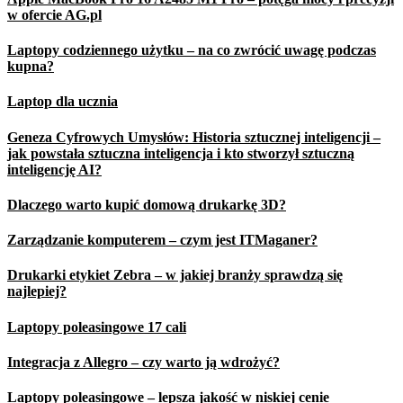
w ofercie AG.pl
Laptopy codziennego użytku – na co zwrócić uwagę podczas
kupna?
Laptop dla ucznia
Geneza Cyfrowych Umysłów: Historia sztucznej inteligencji –
jak powstała sztuczna inteligencja i kto stworzył sztuczną
inteligencję AI?
Dlaczego warto kupić domową drukarkę 3D?
Zarządzanie komputerem – czym jest ITMaganer?
Drukarki etykiet Zebra – w jakiej branży sprawdzą się
najlepiej?
Laptopy poleasingowe 17 cali
Integracja z Allegro – czy warto ją wdrożyć?
Laptopy poleasingowe – lepsza jakość w niskiej cenie