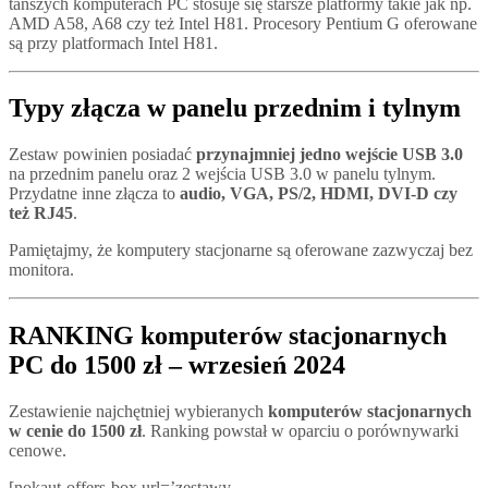
tańszych komputerach PC stosuje się starsze platformy takie jak np.
AMD A58, A68 czy też Intel H81. Procesory Pentium G oferowane
są przy platformach Intel H81.
Typy złącza w panelu przednim i tylnym
Zestaw powinien posiadać
przynajmniej jedno wejście USB 3.0
na przednim panelu oraz 2 wejścia USB 3.0 w panelu tylnym.
Przydatne inne złącza to
audio, VGA, PS/2, HDMI, DVI-D czy
też RJ45
.
Pamiętajmy, że komputery stacjonarne są oferowane zazwyczaj bez
monitora.
RANKING komputerów stacjonarnych
PC do 1500 zł – wrzesień 2024
Zestawienie najchętniej wybieranych
komputerów stacjonarnych
w cenie do 1500 zł
. Ranking powstał w oparciu o porównywarki
cenowe.
[nokaut-offers-box url=’zestawy-