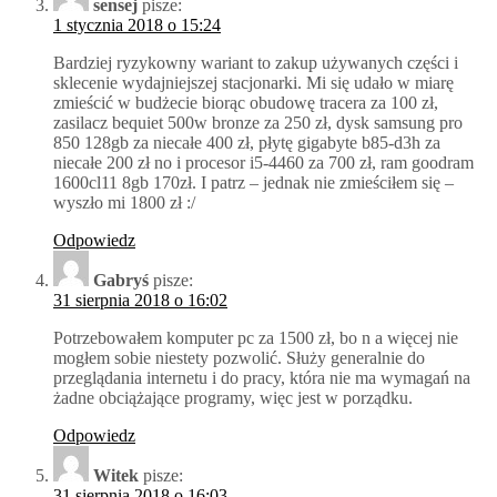
sensej
pisze:
1 stycznia 2018 o 15:24
Bardziej ryzykowny wariant to zakup używanych części i
sklecenie wydajniejszej stacjonarki. Mi się udało w miarę
zmieścić w budżecie biorąc obudowę tracera za 100 zł,
zasilacz bequiet 500w bronze za 250 zł, dysk samsung pro
850 128gb za niecałe 400 zł, płytę gigabyte b85-d3h za
niecałe 200 zł no i procesor i5-4460 za 700 zł, ram goodram
1600cl11 8gb 170zł. I patrz – jednak nie zmieściłem się –
wyszło mi 1800 zł :/
Odpowiedz
Gabryś
pisze:
31 sierpnia 2018 o 16:02
Potrzebowałem komputer pc za 1500 zł, bo n a więcej nie
mogłem sobie niestety pozwolić. Służy generalnie do
przeglądania internetu i do pracy, która nie ma wymagań na
żadne obciążające programy, więc jest w porządku.
Odpowiedz
Witek
pisze:
31 sierpnia 2018 o 16:03