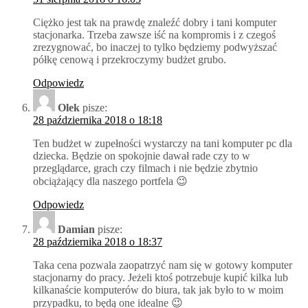
Ciężko jest tak na prawdę znaleźć dobry i tani komputer
stacjonarka. Trzeba zawsze iść na kompromis i z czegoś
zrezygnować, bo inaczej to tylko będziemy podwyższać
półkę cenową i przekroczymy budżet grubo.
Odpowiedz
Olek
pisze:
28 października 2018 o 18:18
Ten budżet w zupełności wystarczy na tani komputer pc dla
dziecka. Będzie on spokojnie dawał rade czy to w
przeglądarce, grach czy filmach i nie będzie zbytnio
obciążający dla naszego portfela 😉
Odpowiedz
Damian
pisze:
28 października 2018 o 18:37
Taka cena pozwala zaopatrzyć nam się w gotowy komputer
stacjonarny do pracy. Jeżeli ktoś potrzebuje kupić kilka lub
kilkanaście komputerów do biura, tak jak było to w moim
przypadku, to będą one idealne 😉