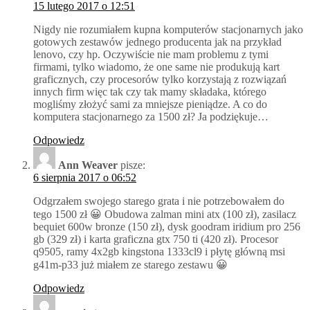
15 lutego 2017 o 12:51
Nigdy nie rozumiałem kupna komputerów stacjonarnych jako
gotowych zestawów jednego producenta jak na przykład
lenovo, czy hp. Oczywiście nie mam problemu z tymi
firmami, tylko wiadomo, że one same nie produkują kart
graficznych, czy procesorów tylko korzystają z rozwiązań
innych firm więc tak czy tak mamy składaka, którego
mogliśmy złożyć sami za mniejsze pieniądze. A co do
komputera stacjonarnego za 1500 zł? Ja podziękuje…
Odpowiedz
Ann Weaver
pisze:
6 sierpnia 2017 o 06:52
Odgrzałem swojego starego grata i nie potrzebowałem do
tego 1500 zł 😀 Obudowa zalman mini atx (100 zł), zasilacz
bequiet 600w bronze (150 zł), dysk goodram iridium pro 256
gb (329 zł) i karta graficzna gtx 750 ti (420 zł). Procesor
q9505, ramy 4x2gb kingstona 1333cl9 i płytę główną msi
g41m-p33 już miałem ze starego zestawu 😀
Odpowiedz