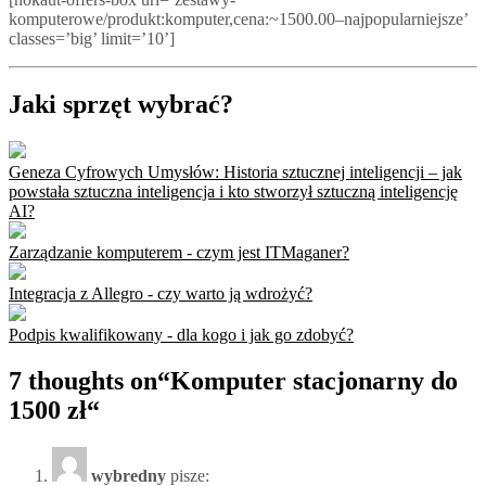
komputerowe/produkt:komputer,cena:~1500.00–najpopularniejsze’
classes=’big’ limit=’10’]
Jaki sprzęt wybrać?
Geneza Cyfrowych Umysłów: Historia sztucznej inteligencji – jak
powstała sztuczna inteligencja i kto stworzył sztuczną inteligencję
AI?
Zarządzanie komputerem - czym jest ITMaganer?
Integracja z Allegro - czy warto ją wdrożyć?
Podpis kwalifikowany - dla kogo i jak go zdobyć?
7 thoughts on“
Komputer stacjonarny do
1500 zł
“
wybredny
pisze: