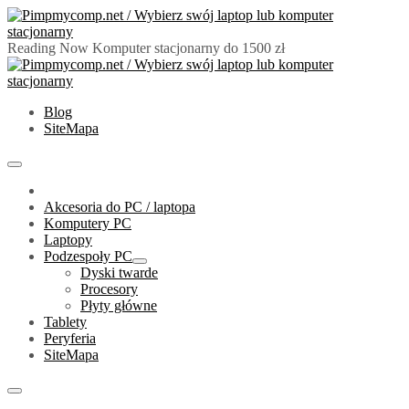
Skip
to
content
Reading Now
Komputer stacjonarny do 1500 zł
PimpMyComp.net 2024
Złóż/Wybierz swój laptop lub komputer stacjonarny
Blog
SiteMapa
Primary
Menu
Akcesoria do PC / laptopa
Komputery PC
Laptopy
Podzespoły PC
Show
Dyski twarde
sub
Procesory
menu
Płyty główne
Tablety
Peryferia
SiteMapa