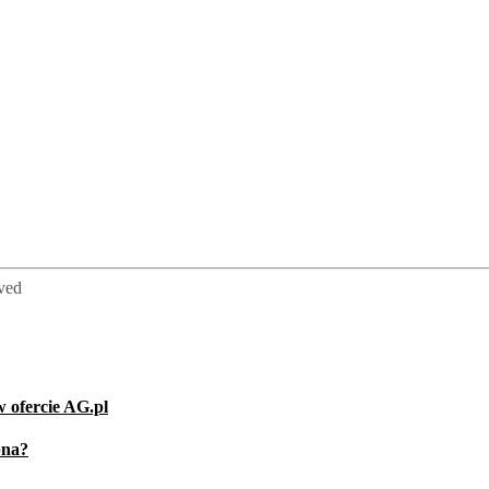
rved
 ofercie AG.pl
pna?