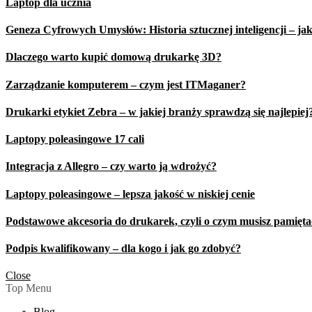
Laptop dla ucznia
Geneza Cyfrowych Umysłów: Historia sztucznej inteligencji – jak 
Dlaczego warto kupić domową drukarkę 3D?
Zarządzanie komputerem – czym jest ITMaganer?
Drukarki etykiet Zebra – w jakiej branży sprawdzą się najlepiej
Laptopy poleasingowe 17 cali
Integracja z Allegro – czy warto ją wdrożyć?
Laptopy poleasingowe – lepsza jakość w niskiej cenie
Podstawowe akcesoria do drukarek, czyli o czym musisz pamięt
Podpis kwalifikowany – dla kogo i jak go zdobyć?
Close
Top Menu
Blog