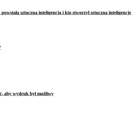
powstała sztuczna inteligencja i kto stworzył sztuczną inteligencję
?
ać, aby wydruk był możliwy