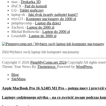
max
-
Drukarka 3D
iPaCX
-
Pad do konsoli
LQ
-
Tablet graficzny
laptop ek
-
Jaki dysk twardy najlepiej kupić?
eryr123
-
Komputer stacjonarny do 1000 zł
pimpmycomp
-
Laptop dla dzieci
Zachyra
-
Laptop do 2000 zł
Michał Borkowski
-
Laptop do 2000 zł
Leszek88
-
Laptop do 3000 zł
PimpMyComp.net 2024
Złóż/Wybierz swój laptop lub komputer stacjonarny
Copyright © 2026
PimpMyComp.net 2024
Copyright All rights rese
Theme: True News By
Themeinwp.
Powered by
WordPress.
Blog
SiteMapa
Apple MacBook Pro 16 A2485 M1 Pro – potęga mocy i precyzji w
Laptopy codziennego użytku – na co zwrócić uwagę podczas ku