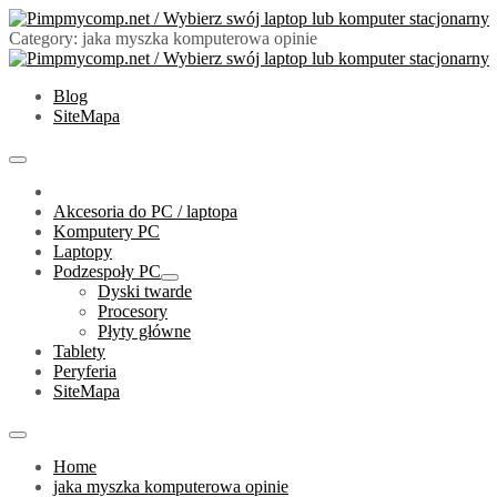
Skip
to
Category:
jaka myszka komputerowa opinie
content
PimpMyComp.net 2024
Złóż/Wybierz swój laptop lub komputer stacjonarny
Blog
SiteMapa
Primary
Menu
Akcesoria do PC / laptopa
Komputery PC
Laptopy
Podzespoły PC
Show
Dyski twarde
sub
Procesory
menu
Płyty główne
Tablety
Peryferia
SiteMapa
Home
jaka myszka komputerowa opinie