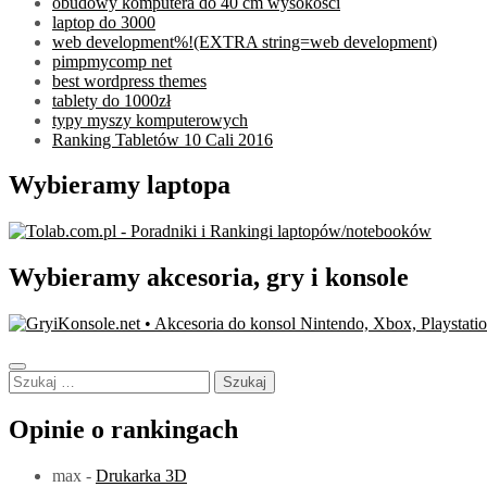
obudowy komputera do 40 cm wysokości
laptop do 3000
web development%!(EXTRA string=web development)
pimpmycomp net
best wordpress themes
tablety do 1000zł
typy myszy komputerowych
Ranking Tabletów 10 Cali 2016
Wybieramy laptopa
Wybieramy akcesoria, gry i konsole
Szukaj:
Opinie o rankingach
max
-
Drukarka 3D