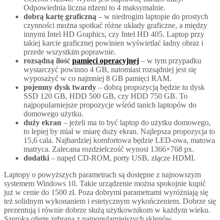
Odpowiednia liczna rdzeni to 4 maksymalnie.
dobrą kartę graficzną
– w niedrogim laptopie do prostych
czynności można spotkać różne układy graficzne, a między
innymi Intel HD Graphics, czy Intel HD 405. Laptop przy
takiej karcie graficznej powinien wyświetlać ładny obraz i
przede wszystkim poprawnie.
rozsądną ilość
pamięci operacyjnej
– w tym przypadku
wystarczyć powinno 4 GB, natomiast rozsądniej jest się
wyposażyć w co najmniej 8 GB pamięci RAM.
pojemny dysk twardy
– dobrą propozycją będzie tu dysk
SSD 120 GB, HDD 500 GB, czy HDD 750 GB. To
najpopularniejsze propozycje wśród tanich laptopów do
domowego użytku.
duży ekran
– jeżeli ma to być laptop do użytku domowego,
to lepiej by miał w miarę duży ekran. Najlepsza propozycja to
15,6 cala. Najbardziej komfortowa będzie LED-owa, matowa
matryca. Zalecana rozdzielczość wynosi 1366×768 px.
dodatki
– napęd CD-ROM, porty USB, złącze HDMI.
Laptopy o powyższych parametrach są dostępne z najnowszym
systemem Windows 10. Takie urządzenie można spokojnie kupić
już w cenie do 1500 zł. Poza dobrymi parametrami wyróżniają się
też solidnym wykonaniem i estetycznym wykończeniem. Dobrze się
prezentują i równie dobrze służą użytkownikom w każdym wieku.
Szeroką ofertę zebraną z najpopularniejszych sklepów