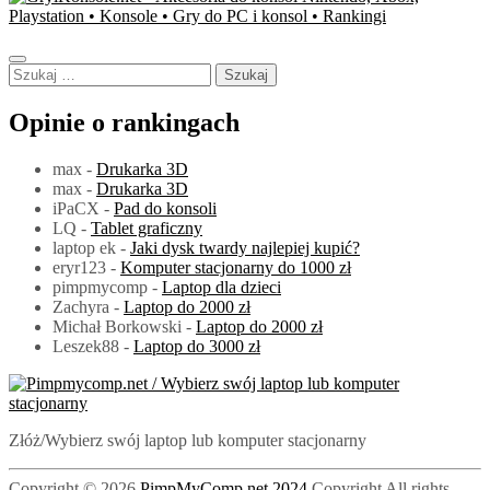
Szukaj:
Opinie o rankingach
max
-
Drukarka 3D
max
-
Drukarka 3D
iPaCX
-
Pad do konsoli
LQ
-
Tablet graficzny
laptop ek
-
Jaki dysk twardy najlepiej kupić?
eryr123
-
Komputer stacjonarny do 1000 zł
pimpmycomp
-
Laptop dla dzieci
Zachyra
-
Laptop do 2000 zł
Michał Borkowski
-
Laptop do 2000 zł
Leszek88
-
Laptop do 3000 zł
PimpMyComp.net 2024
Złóż/Wybierz swój laptop lub komputer stacjonarny
Copyright © 2026
PimpMyComp.net 2024
Copyright All rights