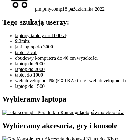
pimpmycomp
18 października 2022
Tego szukają userzy:
laptopy tablety do 1000 zł
9i3mhz
jaki laptop do 3000
tablet 7 cali
obudowy komputera do 40 cm wysokości
laptop do 3000
laptop do 2000
tablet do 1000
web development%!(EXTRA string=web development)
laptop do 1500
Wybieramy laptopa
Wybieramy akcesoria, gry i konsole