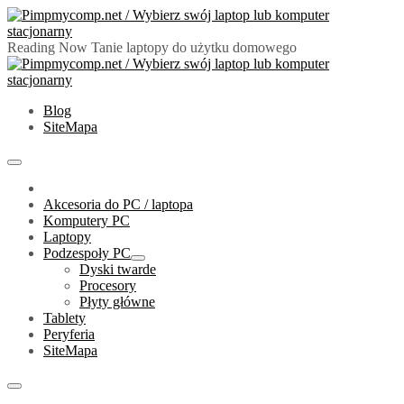
Skip
to
content
Reading Now
Tanie laptopy do użytku domowego
PimpMyComp.net 2024
Złóż/Wybierz swój laptop lub komputer stacjonarny
Blog
SiteMapa
Primary
Menu
Akcesoria do PC / laptopa
Komputery PC
Laptopy
Podzespoły PC
Show
Dyski twarde
sub
Procesory
menu
Płyty główne
Tablety
Peryferia
SiteMapa