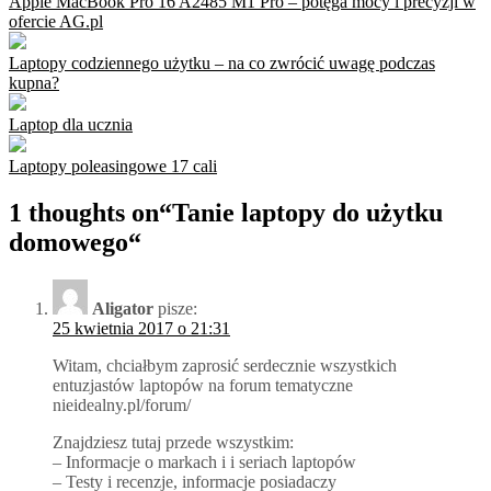
Apple MacBook Pro 16 A2485 M1 Pro – potęga mocy i precyzji w
ofercie AG.pl
Laptopy codziennego użytku – na co zwrócić uwagę podczas
kupna?
Laptop dla ucznia
Laptopy poleasingowe 17 cali
1 thoughts on“
Tanie laptopy do użytku
domowego
“
Aligator
pisze:
25 kwietnia 2017 o 21:31
Witam, chciałbym zaprosić serdecznie wszystkich
entuzjastów laptopów na forum tematyczne
nieidealny.pl/forum/
Znajdziesz tutaj przede wszystkim:
– Informacje o markach i i seriach laptopów
– Testy i recenzje, informacje posiadaczy