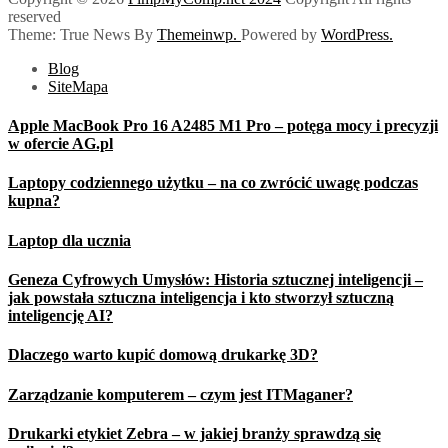
reserved
Theme: True News By
Themeinwp.
Powered by
WordPress.
Blog
SiteMapa
Apple MacBook Pro 16 A2485 M1 Pro – potęga mocy i precyzji
w ofercie AG.pl
Laptopy codziennego użytku – na co zwrócić uwagę podczas
kupna?
Laptop dla ucznia
Geneza Cyfrowych Umysłów: Historia sztucznej inteligencji –
jak powstała sztuczna inteligencja i kto stworzył sztuczną
inteligencję AI?
Dlaczego warto kupić domową drukarkę 3D?
Zarządzanie komputerem – czym jest ITMaganer?
Drukarki etykiet Zebra – w jakiej branży sprawdzą się