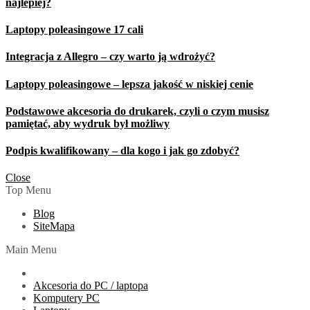
najlepiej?
Laptopy poleasingowe 17 cali
Integracja z Allegro – czy warto ją wdrożyć?
Laptopy poleasingowe – lepsza jakość w niskiej cenie
Podstawowe akcesoria do drukarek, czyli o czym musisz
pamiętać, aby wydruk był możliwy
Podpis kwalifikowany – dla kogo i jak go zdobyć?
Close
Top Menu
Blog
SiteMapa
Main Menu
Akcesoria do PC / laptopa
Komputery PC