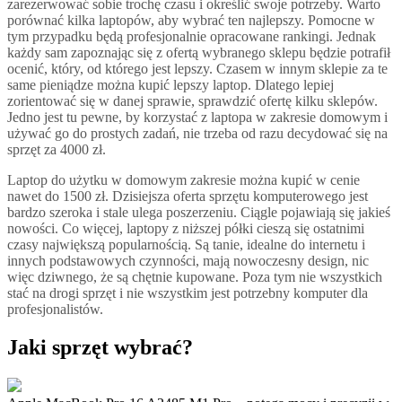
zarezerwować sobie trochę czasu i określić swoje potrzeby. Warto
porównać kilka laptopów, aby wybrać ten najlepszy. Pomocne w
tym przypadku będą profesjonalnie opracowane rankingi. Jednak
każdy sam zapoznając się z ofertą wybranego sklepu będzie potrafił
ocenić, który, od którego jest lepszy. Czasem w innym sklepie za te
same pieniądze można kupić lepszy laptop. Dlatego lepiej
zorientować się w danej sprawie, sprawdzić ofertę kilku sklepów.
Jedno jest tu pewne, by korzystać z laptopa w zakresie domowym i
używać go do prostych zadań, nie trzeba od razu decydować się na
sprzęt za 4000 zł.
Laptop do użytku w domowym zakresie można kupić w cenie
nawet do 1500 zł. Dzisiejsza oferta sprzętu komputerowego jest
bardzo szeroka i stale ulega poszerzeniu. Ciągle pojawiają się jakieś
nowości. Co więcej, laptopy z niższej półki cieszą się ostatnimi
czasy największą popularnością. Są tanie, idealne do internetu i
innych podstawowych czynności, mają nowoczesny design, nic
więc dziwnego, że są chętnie kupowane. Poza tym nie wszystkich
stać na drogi sprzęt i nie wszystkim jest potrzebny komputer dla
profesjonalistów.
Jaki sprzęt wybrać?