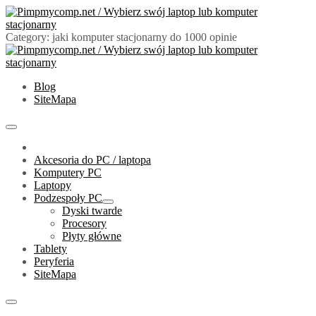
Skip
to
content
Category:
jaki komputer stacjonarny do 1000 opinie
PimpMyComp.net 2024
Złóż/Wybierz swój laptop lub komputer stacjonarny
Blog
SiteMapa
Primary
Menu
Akcesoria do PC / laptopa
Komputery PC
Laptopy
Podzespoły PC
Show
Dyski twarde
sub
Procesory
menu
Płyty główne
Tablety
Peryferia
SiteMapa