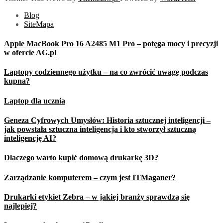
Blog
SiteMapa
Apple MacBook Pro 16 A2485 M1 Pro – potęga mocy i precyzji
w ofercie AG.pl
Laptopy codziennego użytku – na co zwrócić uwagę podczas
kupna?
Laptop dla ucznia
Geneza Cyfrowych Umysłów: Historia sztucznej inteligencji –
jak powstała sztuczna inteligencja i kto stworzył sztuczną
inteligencję AI?
Dlaczego warto kupić domową drukarkę 3D?
Zarządzanie komputerem – czym jest ITMaganer?
Drukarki etykiet Zebra – w jakiej branży sprawdzą się
najlepiej?