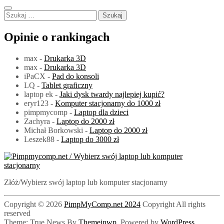
Szukaj:
Opinie o rankingach
max
-
Drukarka 3D
max
-
Drukarka 3D
iPaCX
-
Pad do konsoli
LQ
-
Tablet graficzny
laptop ek
-
Jaki dysk twardy najlepiej kupić?
eryr123
-
Komputer stacjonarny do 1000 zł
pimpmycomp
-
Laptop dla dzieci
Zachyra
-
Laptop do 2000 zł
Michał Borkowski
-
Laptop do 2000 zł
Leszek88
-
Laptop do 3000 zł
PimpMyComp.net 2024
Złóż/Wybierz swój laptop lub komputer stacjonarny
Copyright © 2026
PimpMyComp.net 2024
Copyright All rights
reserved
Theme: True News By
Themeinwp.
Powered by
WordPress.