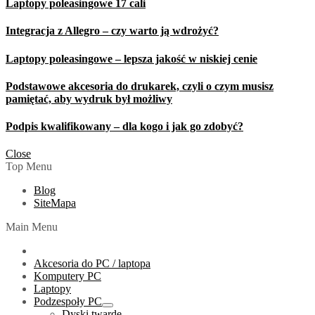
Laptopy poleasingowe 17 cali
Integracja z Allegro – czy warto ją wdrożyć?
Laptopy poleasingowe – lepsza jakość w niskiej cenie
Podstawowe akcesoria do drukarek, czyli o czym musisz
pamiętać, aby wydruk był możliwy
Podpis kwalifikowany – dla kogo i jak go zdobyć?
Close
Top Menu
Blog
SiteMapa
Main Menu
Akcesoria do PC / laptopa
Komputery PC
Laptopy
Podzespoły PC
Show
Dyski twarde