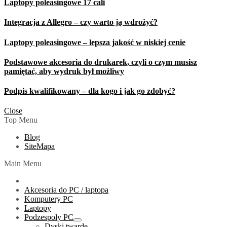
Laptopy poleasingowe 17 cali
Integracja z Allegro – czy warto ją wdrożyć?
Laptopy poleasingowe – lepsza jakość w niskiej cenie
Podstawowe akcesoria do drukarek, czyli o czym musisz
pamiętać, aby wydruk był możliwy
Podpis kwalifikowany – dla kogo i jak go zdobyć?
Close
Top Menu
Blog
SiteMapa
Main Menu
Akcesoria do PC / laptopa
Komputery PC
Laptopy
Podzespoły PC
Show
Dyski twarde