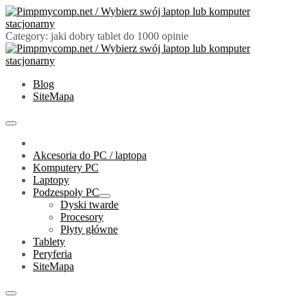
Skip
to
content
Category:
jaki dobry tablet do 1000 opinie
PimpMyComp.net 2024
Złóż/Wybierz swój laptop lub komputer stacjonarny
Blog
SiteMapa
Primary
Menu
Akcesoria do PC / laptopa
Komputery PC
Laptopy
Podzespoły PC
Show
Dyski twarde
sub
Procesory
menu
Płyty główne
Tablety
Peryferia
SiteMapa