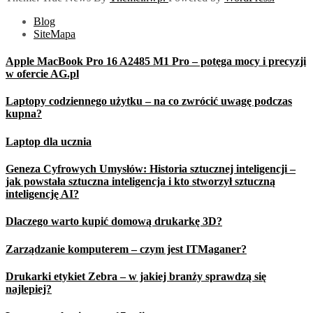
Blog
SiteMapa
Apple MacBook Pro 16 A2485 M1 Pro – potęga mocy i precyzji
w ofercie AG.pl
Laptopy codziennego użytku – na co zwrócić uwagę podczas
kupna?
Laptop dla ucznia
Geneza Cyfrowych Umysłów: Historia sztucznej inteligencji –
jak powstała sztuczna inteligencja i kto stworzył sztuczną
inteligencję AI?
Dlaczego warto kupić domową drukarkę 3D?
Zarządzanie komputerem – czym jest ITMaganer?
Drukarki etykiet Zebra – w jakiej branży sprawdzą się
najlepiej?