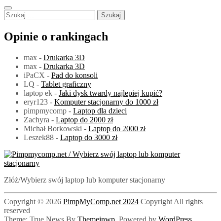
Szukaj:
Opinie o rankingach
max
-
Drukarka 3D
max
-
Drukarka 3D
iPaCX
-
Pad do konsoli
LQ
-
Tablet graficzny
laptop ek
-
Jaki dysk twardy najlepiej kupić?
eryr123
-
Komputer stacjonarny do 1000 zł
pimpmycomp
-
Laptop dla dzieci
Zachyra
-
Laptop do 2000 zł
Michał Borkowski
-
Laptop do 2000 zł
Leszek88
-
Laptop do 3000 zł
PimpMyComp.net 2024
Złóż/Wybierz swój laptop lub komputer stacjonarny
Copyright © 2026
PimpMyComp.net 2024
Copyright All rights
reserved
Theme: True News By
Themeinwp.
Powered by
WordPress.