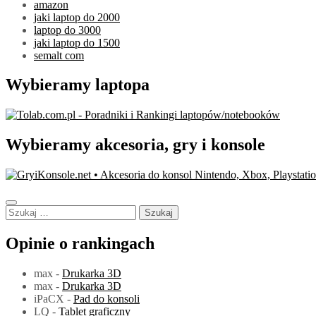
amazon
jaki laptop do 2000
laptop do 3000
jaki laptop do 1500
semalt com
Wybieramy laptopa
Wybieramy akcesoria, gry i konsole
Szukaj:
Opinie o rankingach
max
-
Drukarka 3D
max
-
Drukarka 3D
iPaCX
-
Pad do konsoli
LQ
-
Tablet graficzny