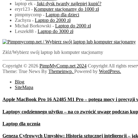
laptop ek
-
Jaki dysk twardy najlepiej kupić?
eryr123
-
Komputer stacjonarny do 1000 zł
pimpmycomp
-
Laptop dla dzieci
Zachyra
-
Laptop do 2000 zł
Michał Borkowski
-
Laptop do 2000 zł
Leszek88
-
Laptop do 3000 zł
PimpMyComp.net 2024
Złóż/Wybierz swój laptop lub komputer stacjonarny
Copyright © 2026
PimpMyComp.net 2024
Copyright All rights rese
Theme: True News By
Themeinwp.
Powered by
WordPress.
Blog
SiteMapa
Apple MacBook Pro 16 A2485 M1 Pro – potęga mocy i precyzji w
Laptopy codziennego użytku – na co zwrócić uwagę podczas ku
Laptop dla ucznia
Geneza Cyfrowych Umysłów: Historia sztucznej inteligencji – jak 