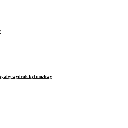
?
ać, aby wydruk był możliwy