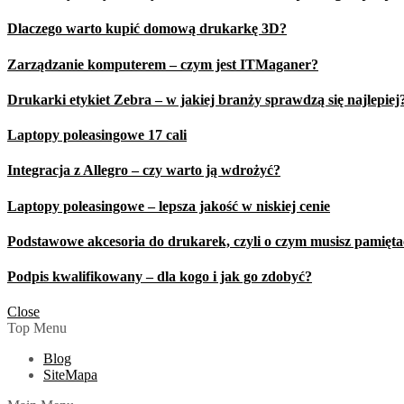
Dlaczego warto kupić domową drukarkę 3D?
Zarządzanie komputerem – czym jest ITMaganer?
Drukarki etykiet Zebra – w jakiej branży sprawdzą się najlepiej
Laptopy poleasingowe 17 cali
Integracja z Allegro – czy warto ją wdrożyć?
Laptopy poleasingowe – lepsza jakość w niskiej cenie
Podstawowe akcesoria do drukarek, czyli o czym musisz pamięt
Podpis kwalifikowany – dla kogo i jak go zdobyć?
Close
Top Menu
Blog
SiteMapa