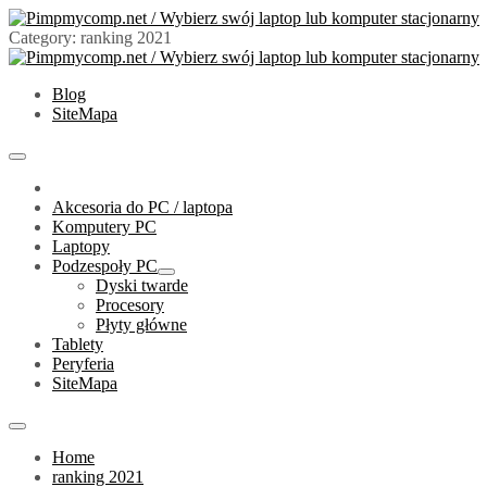
Skip
to
Category:
ranking 2021
content
PimpMyComp.net 2024
Złóż/Wybierz swój laptop lub komputer stacjonarny
Blog
SiteMapa
Primary
Menu
Akcesoria do PC / laptopa
Komputery PC
Laptopy
Podzespoły PC
Show
Dyski twarde
sub
Procesory
menu
Płyty główne
Tablety
Peryferia
SiteMapa
Home
ranking 2021