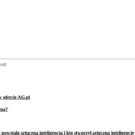
rved
 ofercie AG.pl
pna?
powstała sztuczna inteligencja i kto stworzył sztuczną inteligencję