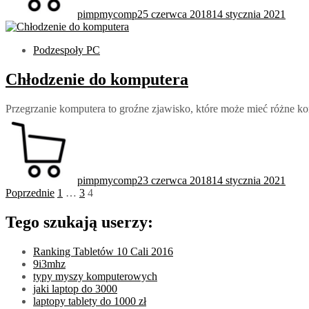
pimpmycomp
25 czerwca 2018
14 stycznia 2021
Podzespoły PC
Chłodzenie do komputera
Przegrzanie komputera to groźne zjawisko, które może mieć różne ko
pimpmycomp
23 czerwca 2018
14 stycznia 2021
Stronicowanie
Poprzednie
1
…
3
4
wpisów
Tego szukają userzy:
Ranking Tabletów 10 Cali 2016
9i3mhz
typy myszy komputerowych
jaki laptop do 3000
laptopy tablety do 1000 zł